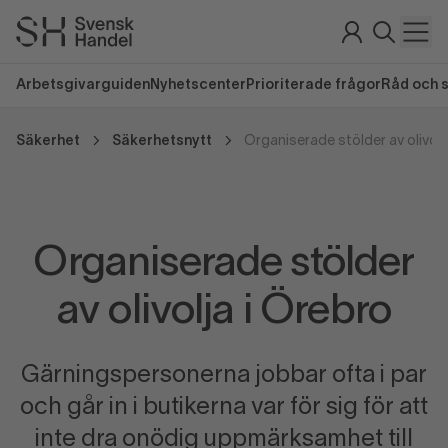
Arbetsgivarguiden
Nyhetscenter
Prioriterade frågor
Råd och 
Säkerhet
Säkerhetsnytt
Organiserade stölder av olivolj
Organiserade stölder
av olivolja i Örebro
Gärningspersonerna jobbar ofta i par
och går in i butikerna var för sig för att
inte dra onödig uppmärksamhet till