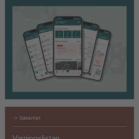
Säkerhet
Varningslistan