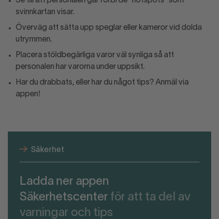
Se till att personalen går förbi de ”hotspots” som
svinnkartan visar.
Överväg att sätta upp speglar eller kameror vid dolda
utrymmen.
Placera stöldbegärliga varor väl synliga så att
personalen har varorna under uppsikt.
Har du drabbats, eller har du något tips? Anmäl via
appen!
Säkerhet
Ladda ner appen
Säkerhetscenter
för att ta del av
varningar och tips