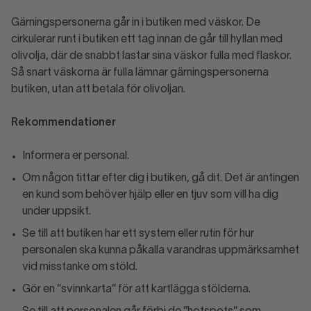
Gärningspersonerna går in i butiken med väskor. De
cirkulerar runt i butiken ett tag innan de går till hyllan med
olivolja, där de snabbt lastar sina väskor fulla med flaskor.
Så snart väskorna är fulla lämnar gärningspersonerna
butiken, utan att betala för olivoljan.
Rekommendationer
Informera er personal.
Om någon tittar efter dig i butiken, gå dit. Det är antingen
en kund som behöver hjälp eller en tjuv som vill ha dig
under uppsikt.
Se till att butiken har ett system eller rutin för hur
personalen ska kunna påkalla varandras uppmärksamhet
vid misstanke om stöld.
Gör en ”svinnkarta” för att kartlägga stölderna.