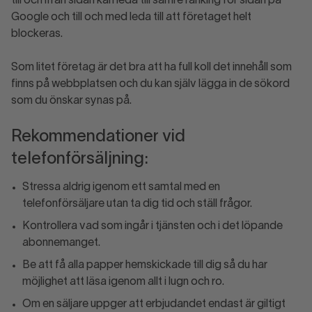
till och ifrån sidan kan leda till sämre ranking för sidan på
Google och till och med leda till att företaget helt
blockeras.
Som litet företag är det bra att ha full koll det innehåll som
finns på webbplatsen och du kan själv lägga in de sökord
som du önskar synas på.
Rekommendationer vid
telefonförsäljning:
Stressa aldrig igenom ett samtal med en
telefonförsäljare utan ta dig tid och ställ frågor.
Kontrollera vad som ingår i tjänsten och i det löpande
abonnemanget.
Be att få alla papper hemskickade till dig så du har
möjlighet att läsa igenom allt i lugn och ro.
Om en säljare uppger att erbjudandet endast är giltigt