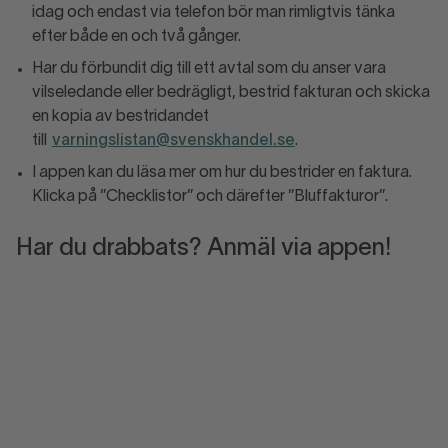
idag och endast via telefon bör man rimligtvis tänka
efter både en och två gånger.
Har du förbundit dig till ett avtal som du anser vara
vilseledande eller bedrägligt, bestrid fakturan och skicka
en kopia av bestridandet
till
varningslistan@svenskhandel.se
.
I appen kan du läsa mer om hur du bestrider en faktura.
Klicka på ”Checklistor” och därefter ”Bluffakturor”.
Har du drabbats? Anmäl via appen!