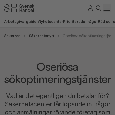
Arbetsgivarguiden
Nyhetscenter
Prioriterade frågor
Råd och 
Säkerhet
Säkerhetsnytt
Oseriösa sökoptimeringstjäns
Oseriösa
sökoptimeringstjänster
Vad är det egentligen du betalar för?
Säkerhetscenter får löpande in frågor
och anmälningar rörande företag som