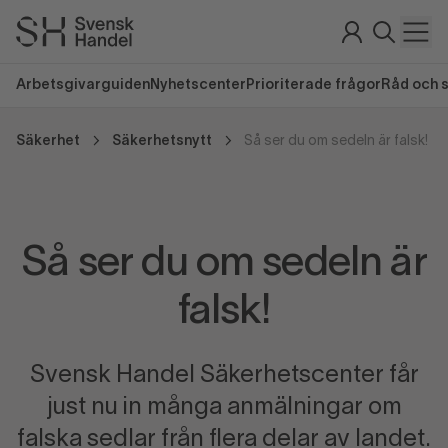
Arbetsgivarguiden
Nyhetscenter
Prioriterade frågor
Råd och 
Säkerhet
Säkerhetsnytt
Så ser du om sedeln är falsk!
Så ser du om sedeln är
falsk!
Svensk Handel Säkerhetscenter får
just nu in många anmälningar om
falska sedlar från flera delar av landet.