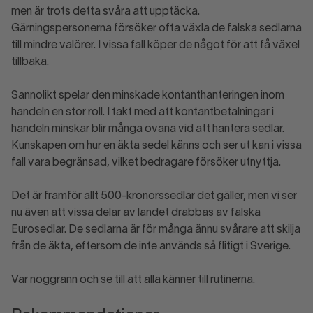
men är trots detta svåra att upptäcka.
Gärningspersonerna försöker ofta växla de falska sedlarna
till mindre valörer. I vissa fall köper de något för att få växel
tillbaka.
Sannolikt spelar den minskade kontanthanteringen inom
handeln en stor roll. I takt med att kontantbetalningar i
handeln minskar blir många ovana vid att hantera sedlar.
Kunskapen om hur en äkta sedel känns och ser ut kan i vissa
fall vara begränsad, vilket bedragare försöker utnyttja.
Det är framför allt 500-kronorssedlar det gäller, men vi ser
nu även att vissa delar av landet drabbas av falska
Eurosedlar. De sedlarna är för många ännu svårare att skilja
från de äkta, eftersom de inte används så flitigt i Sverige.
Var noggrann och se till att alla känner till rutinerna.