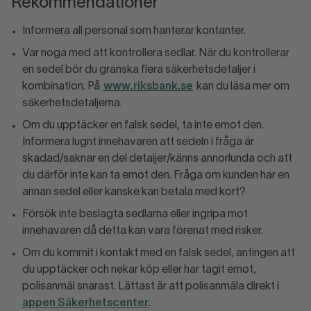
Rekommendationer
Informera all personal som hanterar kontanter.
Var noga med att kontrollera sedlar. När du kontrollerar
en sedel bör du granska flera säkerhetsdetaljer i
kombination. På
www.riksbank.se
kan du läsa mer om
säkerhetsdetaljerna.
Om du upptäcker en falsk sedel, ta inte emot den.
Informera lugnt innehavaren att sedeln i fråga är
skadad/saknar en del detaljer/känns annorlunda och att
du därför inte kan ta emot den. Fråga om kunden har en
annan sedel eller kanske kan betala med kort?
Försök inte beslagta sedlarna eller ingripa mot
innehavaren då detta kan vara förenat med risker.
Om du kommit i kontakt med en falsk sedel, antingen att
du upptäcker och nekar köp eller har tagit emot,
polisanmäl snarast. Lättast är att polisanmäla direkt i
appen Säkerhetscenter
.