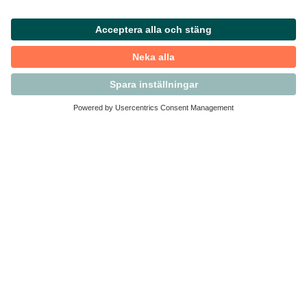
Kontakta Svensk Handel
Vi finns här för dig som medlem
Arbetsrätt och personalfrågor
Medlemskap
Affärsjuridik