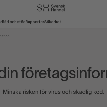
or
Råd och stöd
Rapporter
Säkerhet
mation
din företagsinfo
Minska risken för virus och skadlig kod.