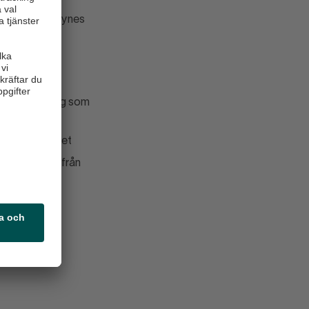
ll från tillsynes
lst samma dag som
e eller i molnet
 och endast från