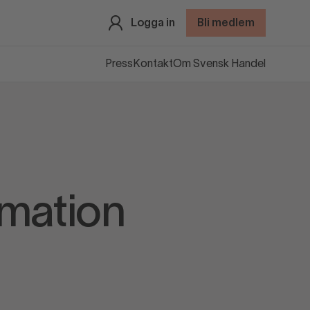
Logga in
Bli medlem
Press
Kontakt
Om Svensk Handel
rmation