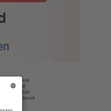
ekvenserna kan bli
sa förstör eller
or. Men genom att
Nedan följer tips på