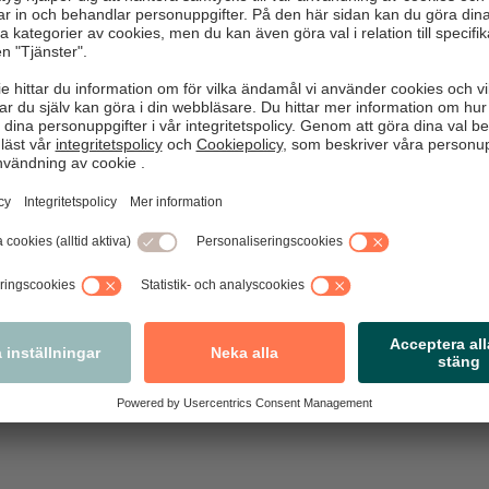
ot meddelanden från okända avsändare eller med konstigt innehå
änkar och öppna aldrig filer i mejl från okända avsändare
der eller lösenord till någon
e dina enheter med de senaste säkerhetsuppdateringarna, he
tid har säkerhetskopior av innehållet på en annan dator, externt minn
t de programvaror som är absolut nödvändiga för din verksamhet
antörer
rusprogram på dina enheter