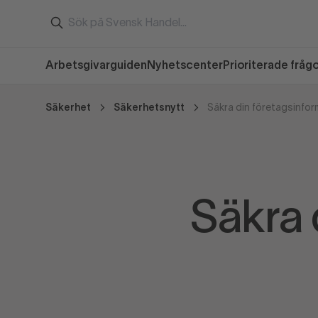
Arbetsgivarguiden
Nyhetscenter
Prioriterade fråg
Säkerhet
Säkerhetsnytt
Säkra din företagsinfor
Säkra 