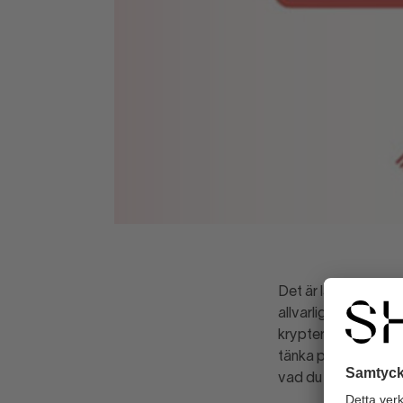
Det är lätt hänt att
allvarliga. Virus el
krypterar informati
tänka på hur du age
vad du som företaga