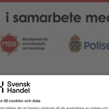
 värdefull information hamnar i fel händer. Det tråkiga är att kons
ler annan skadlig kod kan orsaka många olika typer av problem. Vis
on och andra kan ge obehöriga möjligheter att fjärrstyra din dat
rar på nätet och vidta några enkla åtgärder så kommer du långt. 
re kan göra för att skydda företagets information.