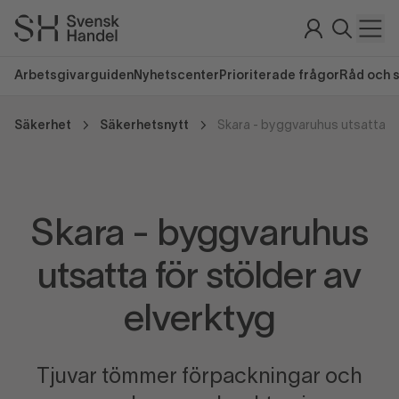
Arbetsgivarguiden
Nyhetscenter
Prioriterade frågor
Råd och 
Säkerhet
Säkerhetsnytt
Skara - byggvaruhus
utsatta för stölder av
elverktyg
Tjuvar tömmer förpackningar och