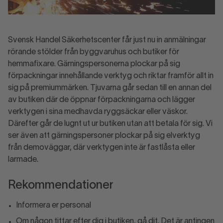
Svensk Handel Säkerhetscenter får just nu in anmälningar
rörande stölder från byggvaruhus och butiker för
hemmafixare. Gärningspersonerna plockar på sig
förpackningar innehållande verktyg och riktar framför allt in
sig på premiummärken. Tjuvarna går sedan till en annan del
av butiken där de öppnar förpackningarna och lägger
verktygen i sina medhavda ryggsäckar eller väskor.
Därefter går de lugnt ut ur butiken utan att betala för sig. Vi
ser även att gärningspersoner plockar på sig elverktyg
från demoväggar, där verktygen inte är fastlåsta eller
larmade.
Rekommendationer
Informera er personal
Om någon tittar efter dig i butiken, gå dit. Det är antingen