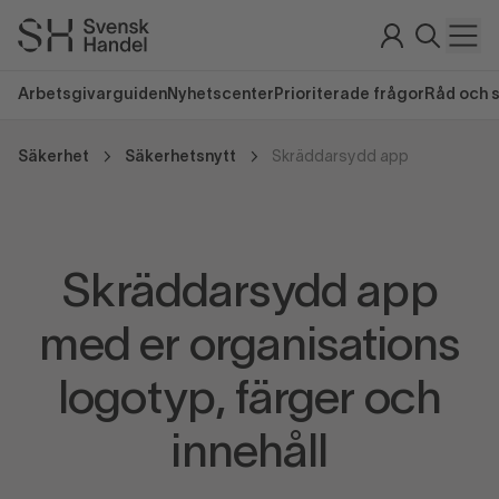
Arbetsgivarguiden
Nyhetscenter
Prioriterade frågor
Råd och 
Säkerhet
Säkerhetsnytt
Skräddarsydd app
Skräddarsydd app
med er organisations
logotyp, färger och
innehåll