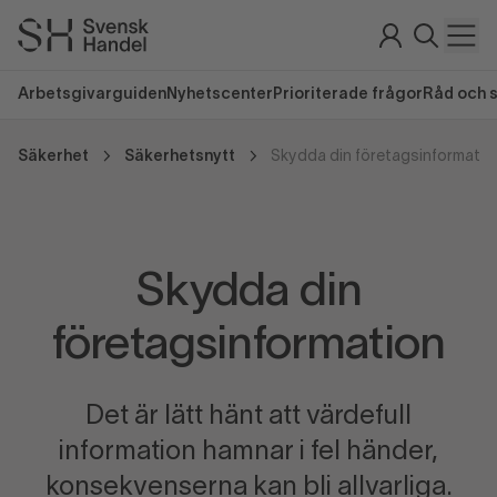
Arbetsgivarguiden
Nyhetscenter
Prioriterade frågor
Råd och 
Säkerhet
Säkerhetsnytt
Skydda din företagsinformatio
Skydda din
företagsinformation
Det är lätt hänt att värdefull
information hamnar i fel händer,
konsekvenserna kan bli allvarliga.