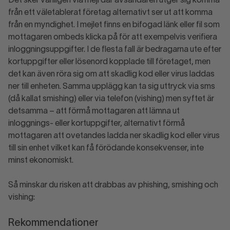
Det sker vanligen via mejl där avsändaren utger sig komma
från ett väletablerat företag alternativt ser ut att komma
från en myndighet. I mejlet finns en bifogad länk eller fil som
mottagaren ombeds klicka på för att exempelvis verifiera
inloggningsuppgifter. I de flesta fall är bedragarna ute efter
kortuppgifter eller lösenord kopplade till företaget, men
det kan även röra sig om att skadlig kod eller virus laddas
ner till enheten. Samma upplägg kan ta sig uttryck via sms
(då kallat smishing) eller via telefon (vishing) men syftet är
detsamma – att förmå mottagaren att lämna ut
inloggnings- eller kortuppgifter, alternativt förmå
mottagaren att ovetandes ladda ner skadlig kod eller virus
till sin enhet vilket kan få förödande konsekvenser, inte
minst ekonomiskt.
Så minskar du risken att drabbas av phishing, smishing och
vishing:
Rekommendationer