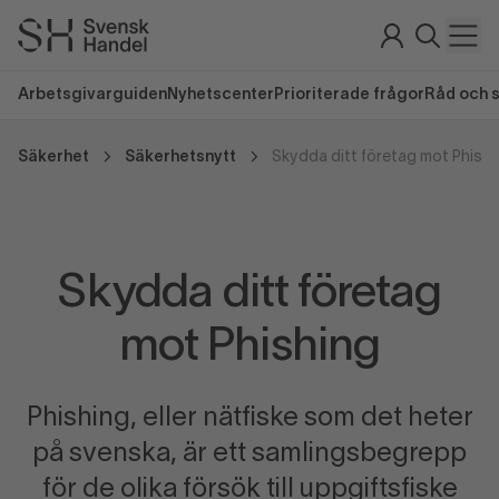
Arbetsgivarguiden
Nyhetscenter
Prioriterade frågor
Råd och 
Säkerhet
Säkerhetsnytt
Skydda ditt företag mot Phishi
Skydda ditt företag
mot Phishing
Phishing, eller nätfiske som det heter
på svenska, är ett samlingsbegrepp
för de olika försök till uppgiftsfiske