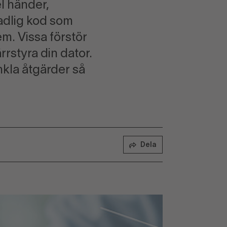
el händer,
kadlig kod som
m. Vissa förstör
rrstyra din dator.
kla åtgärder så
Dela