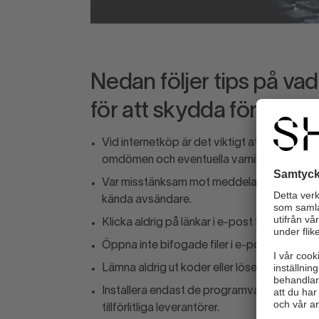
Nedan följer tips på va
för att skydda företage
Vid internetköp är det viktigt att du kontr
omdömen och eventuella varningar om det f
Var misstänksam mot meddelanden från okänd
kända avsändare.
Klicka aldrig på länkar i e-post från okänd
Öppna inte bifogade filer i e-post från ok
Lämna aldrig ut koder eller lösenord till någ
Installera endast de programvaror som är 
tillförlitliga leverantörer.