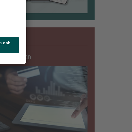
Säkerhet
rningslistan