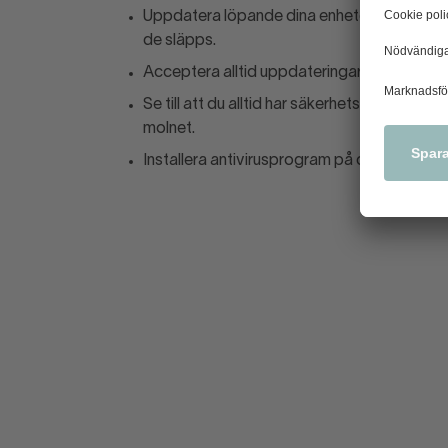
Uppdatera löpande dina enheter med de s
de släpps.
Acceptera alltid uppdateringar från tillverk
Se till att du alltid har säkerhetskopior av in
molnet.
Installera antivirusprogram på dina enheter.