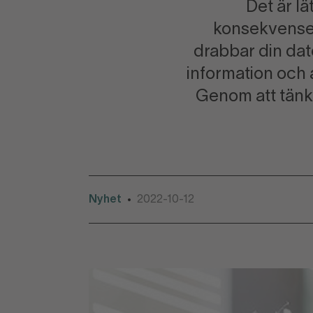
Det är lä
konsekvensern
drabbar din dat
information och a
Genom att tänk
Nyhet
2022-10-12
•