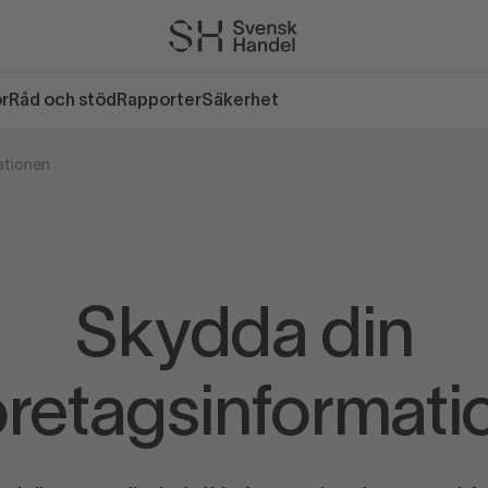
or
Råd och stöd
Rapporter
Säkerhet
ationen
Skydda din
öretagsinformati