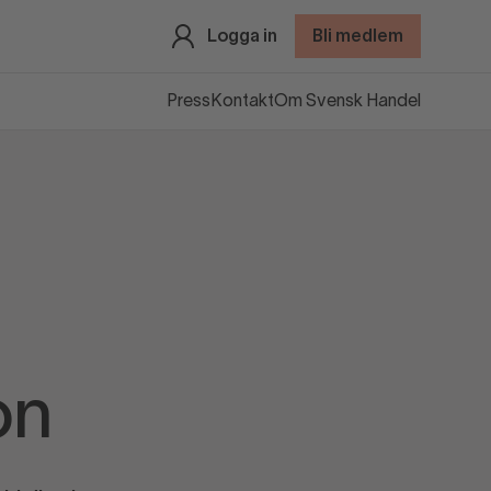
Logga in
Bli medlem
Press
Kontakt
Om Svensk Handel
on