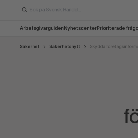
Arbetsgivarguiden
Nyhetscenter
Prioriterade fråg
Säkerhet
Säkerhetsnytt
Skydda företagsinform
f