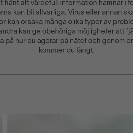
tt hänt att värdefull information hamnar i f
a kan bli allvarliga. Virus eller annan s
or kan orsaka många olika typer av proble
ndra kan ge obehöriga möjligheter att fjä
a på hur du agerar på nätet och genom en
kommer du långt.