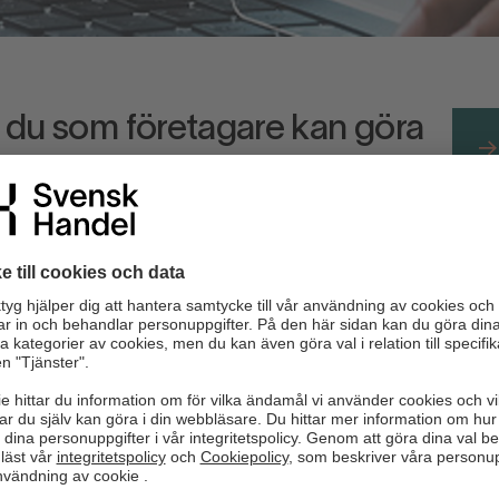
d du som företagare kan göra
ts information
L
ollerar företaget och webbplatsen. Sök upp och kontrollera
fö
öretag som du planerar att beställa av.
a avsändare eller med konstigt innehåll från tillsynes
a eller oväntade avsändare.
ända eller oväntade avsändare.
on.
absolut nödvändiga för din verksamhet och endast från