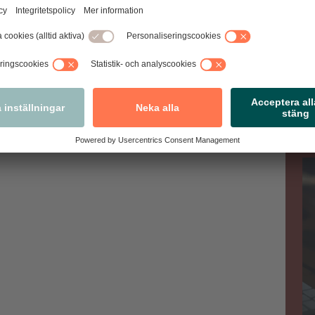
enaste säkerhetsuppdateringarna, helst samma dag som
aren av din dator och mobil.
nehållet i din dator på en annan dator, externt minne eller i
Va