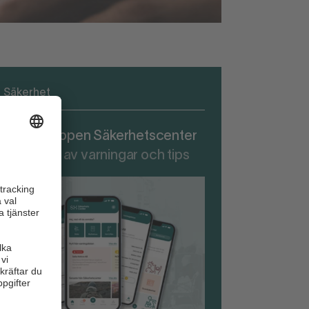
Säkerhet
adda ner appen Säkerhetscenter
r att ta del av varningar och tips