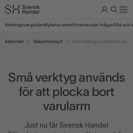
Arbetsgivarguiden
Nyhetscenter
Prioriterade frågor
Råd och 
Säkerhet
Säkerhetsnytt
Små verktyg används
för att plocka bort
varularm
Just nu får Svensk Handel