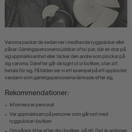
Varorna packar de sedan ner i medhavda ryggsäckar eller
påsar. Gärningspersonerna jobbar ofta i par, där en drar på
sig uppmärksamhet eller täcker den andre som plockar på
sig varorna. Därefter går de lugnt ut ur butiken, utan att
betala för sig. På bilden ser vi ett exempel på ett uppbrutet
varularm som gärningspersonerna lämnade efter sig.
Rekommendationer:
Informera er personal
Var uppmärksam på personer som går runt med
ryggsäckar i butiken
Om någon tittar efter dig i butiken, gå dit. Det är antingen