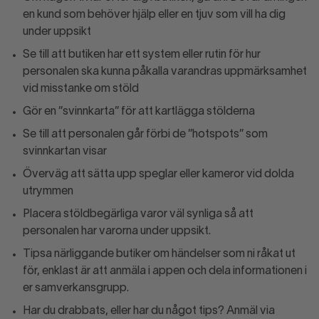
en kund som behöver hjälp eller en tjuv som vill ha dig
under uppsikt
Se till att butiken har ett system eller rutin för hur
personalen ska kunna påkalla varandras uppmärksamhet
vid misstanke om stöld
Gör en ”svinnkarta” för att kartlägga stölderna
Se till att personalen går förbi de ”hotspots” som
svinnkartan visar
Överväg att sätta upp speglar eller kameror vid dolda
utrymmen
Placera stöldbegärliga varor väl synliga så att
personalen har varorna under uppsikt.
Tipsa närliggande butiker om händelser som ni råkat ut
för, enklast är att anmäla i appen och dela informationen i
er samverkansgrupp.
Har du drabbats, eller har du något tips? Anmäl via