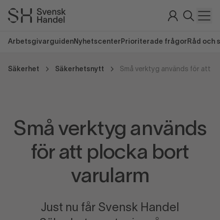
Arbetsgivarguiden
Nyhetscenter
Prioriterade frågor
Råd och 
Säkerhet
Säkerhetsnytt
Små verktyg används
för att plocka bort
varularm
Just nu får Svensk Handel