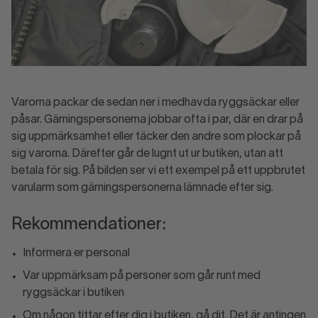
Varorna packar de sedan ner i medhavda ryggsäckar eller
påsar. Gärningspersonerna jobbar ofta i par, där en drar på
sig uppmärksamhet eller täcker den andre som plockar på
sig varorna. Därefter går de lugnt ut ur butiken, utan att
betala för sig. På bilden ser vi ett exempel på ett uppbrutet
varularm som gärningspersonerna lämnade efter sig.
Rekommendationer:
Informera er personal
Var uppmärksam på personer som går runt med
ryggsäckar i butiken
Om någon tittar efter dig i butiken, gå dit. Det är antingen