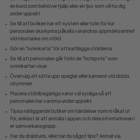
en kund som behöver hjälp eller en tjuv som vill ha dig
under uppsikt
Se till att butiken har ett system eller rutin för hur
personalen ska kunna påkalla varandras uppmärksamhet
vid misstanke om stöld
Gör en ”svinnkarta” för att kartlägga stölderna
Se till att personalen går förbi de ”hotspots” som
svinnkartan visar
Överväg att sätta upp speglar eller kameror vid dolda
utrymmen
Placera stöldbegärliga varor väl synliga så att
personalen har varorna under uppsikt.
Tipsa närliggande butiker om händelser som ni råkat ut
för, enklast är att anmäla i appen och dela informationen i
er samverkansgrupp.
Har du drabbats, eller har du något tips? Anmäl via