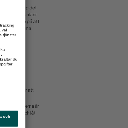
ch river åt sig det
edvetet och riktar
e. Med tanke på att
rör sig om samma
 synliggöra
r
 användas för att
ärningspersonerna är
signalement och låt