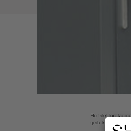
Flertalet företag 
grab-kupper.