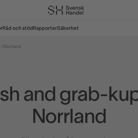
or
Råd och stöd
Rapporter
Säkerhet
i Norrland
h and grab-kup
Norrland