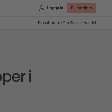
Logga in
Bli medlem
Press
Kontakt
Om Svensk Handel
per i