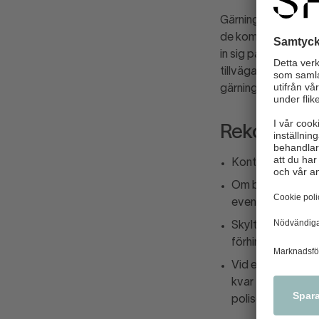
Gärningspersonerna s
de kommer åt och l
in sig på framföral
tillvägagångssättet 
gärningsmän.
Rekommend
Kontakta ditt be
Om butikslarmet gå
eventuella brott 
Skyltfönster kan 
förhindra insyn oc
Vid ett inbrott k
kvar finns det en 
polisen hantera s