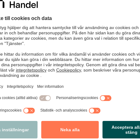
om agerar nattetid, krossar entrédörrar och fönster, tar sig in o
ämnar platsen inom några minuter. Gärningsmännen handlar målm
lt eftertraktade handverktyg såsom motorsågar och skruvdragar
ser likadant ut vid samtliga inbrott misstänker polisen att det 
ationer
vakningsbolag och gå igenom instruktionen vid inbrottslarm
r nattetid är det bra att låta det tända alla lampor. Dels för att
och dels för att eventuella övervakningskameror ska få bra bilde
förstärkas med laminatglas, plast eller skyddsfilm. Film kan även
h på så sätt minska risken för olika brott
an handlaren vara den förste att anlända till brottsplatsen. Om g
risk att bli skadad vid en konfrontation. Fokusera på att notera 
jälva ingripandet