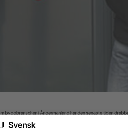
inom byggbranschen i Ångermanland har den senaste tiden drabb