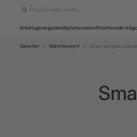
Arbetsgivarguiden
Nyhetscenter
Prioriterade fråg
Säkerhet
Säkerhetsnytt
Smash and grab-kupper 
Smas