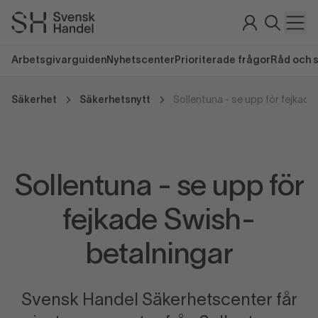
Arbetsgivarguiden
Nyhetscenter
Prioriterade frågor
Råd och 
Säkerhet
Säkerhetsnytt
Sollentuna - se upp för
fejkade Swish-
betalningar
Svensk Handel Säkerhetscenter får