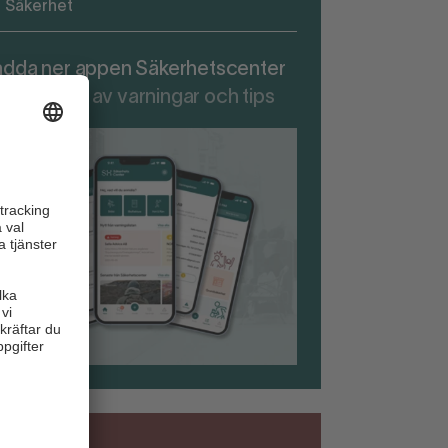
Säkerhet
adda ner appen Säkerhetscenter
r att ta del av varningar och tips