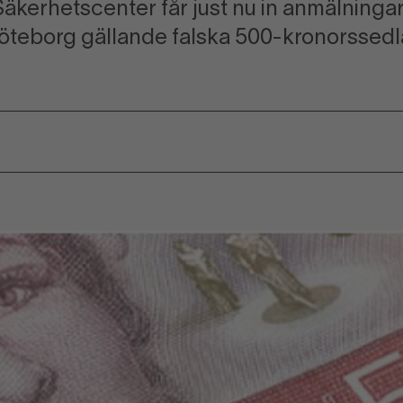
kerhetscenter får just nu in anmälningar 
öteborg gällande falska 500-kronorssedla