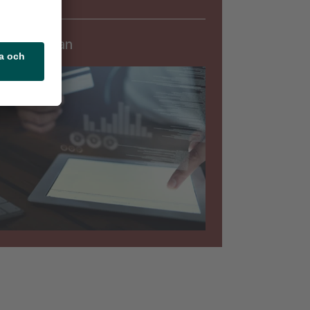
Säkerhet
rningslistan