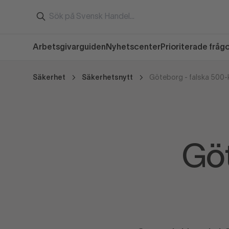
Arbetsgivarguiden
Nyhetscenter
Prioriterade fråg
Säkerhet
Säkerhetsnytt
Göteborg - falska 500-
Göt