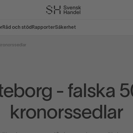
or
Råd och stöd
Rapporter
Säkerhet
kronorssedlar
eborg - falska 
kronorssedlar