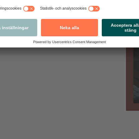
antingen att du upptäcker och nekar köp eller har tagit
lisanmäla direkt i appen.
Va