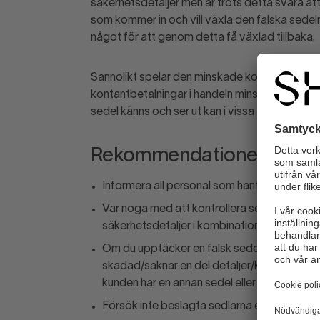
säkerhetsdetaljer men är trots detta svåra att
som kommer in och vill växla den falska sedeln 
något för att genom detta få växlad tillbaka.
Sannolikt spelar den minskade kontanthantering
kontantbetalningar i handeln minskar blir mån
sedel känns och ser ut kan i vissa fall vara be
Rekommendationer
Informera all personal som hanterar kontant
Var noga med att kontrollera sedlar. När du 
säkerhetsdetaljer i kombination. På
www.ri
Om du upptäcker en falsk sedel, ta inte emot
skadad/saknar en del detaljer/känns annorl
kunden har en annan sedel eller kanske kan
Försök inte beslagta sedlarna eller ingripa