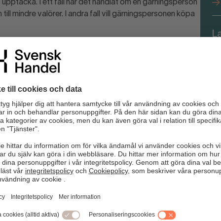
 upptäcka. I ett fall har det handlat om en gärningsperson
till mindre valörer. I andra fall vill gärningspersonen köpa
L
fö
en inom handeln en stor roll. I takt med att
ga ovana vid att hantera sedlar. Kunskapen om hur en äkta
gränsad, vilket bedragare försöker utnyttja.
er.
kontrollerar en sedel bör du granska flera
ksbank.se
kan du läsa mer om säkerhetsdetaljerna.
 den. Informera lugnt innehavaren att sedeln i fråga är
unda och att du därför inte kan ta emot den. Fråga om
 betala med kort?
 mot innehavaren då detta kan vara förenat med risker.