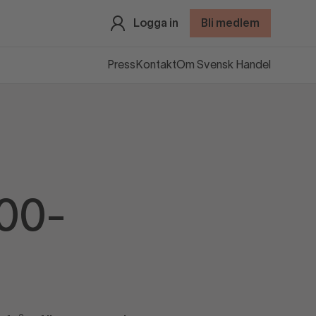
Logga in
Bli medlem
Press
Kontakt
Om Svensk Handel
500-