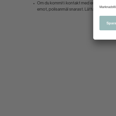
Om du kommit i kontakt med en falsk sedel, 
emot, polisanmäl snarast. Lättast är att po