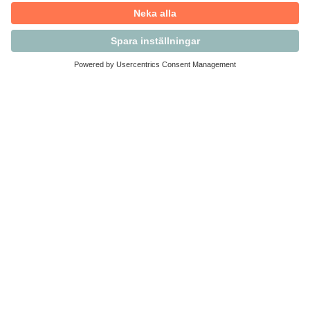
Kontakta Svensk Handel
Vi finns här för dig som medlem
Arbetsrätt och personalfrågor
Medlemskap
Affärsjuridik
Säkerhet och Varningslistan