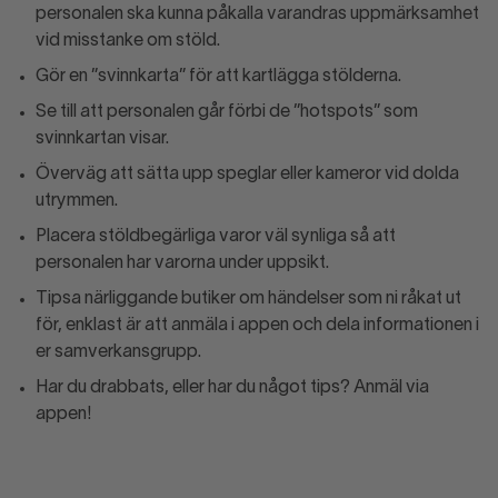
personalen ska kunna påkalla varandras uppmärksamhet
vid misstanke om stöld.
Gör en ”svinnkarta” för att kartlägga stölderna.
Se till att personalen går förbi de ”hotspots” som
svinnkartan visar.
Överväg att sätta upp speglar eller kameror vid dolda
utrymmen.
Placera stöldbegärliga varor väl synliga så att
personalen har varorna under uppsikt.
Tipsa närliggande butiker om händelser som ni råkat ut
för, enklast är att anmäla i appen och dela informationen i
er samverkansgrupp.
Har du drabbats, eller har du något tips? Anmäl via
appen!