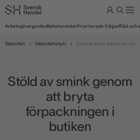
Arbetsgivarguiden
Nyhetscenter
Prioriterade frågor
Råd och 
Säkerhet
Säkerhetsnytt
Stöld av smink genom
att bryta
förpackningen i
butiken