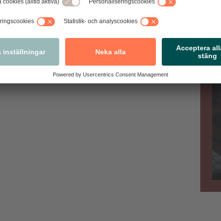
 att personalen har varorna under uppsikt.
i råkat ut för, enklast är att anmäla i appen och dela
Va
nmäl via appen!