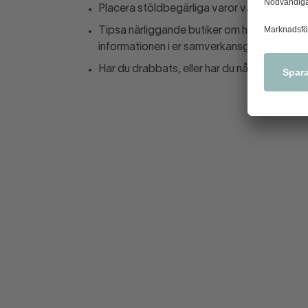
Placera stöldbegärliga varor väl synliga så
Tipsa närliggande butiker om händelser som n
informationen i er samverkansgrupp.
Har du drabbats, eller har du något tips? A