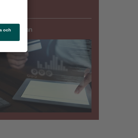
Säkerhet
rningslistan