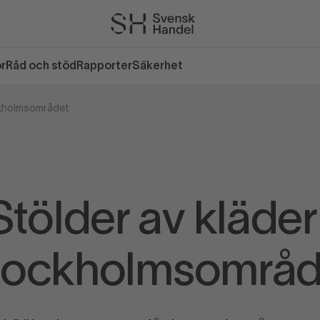
or
Råd och stöd
Rapporter
Säkerhet
ockholmsområdet
Stölder av kläder 
tockholmsområd