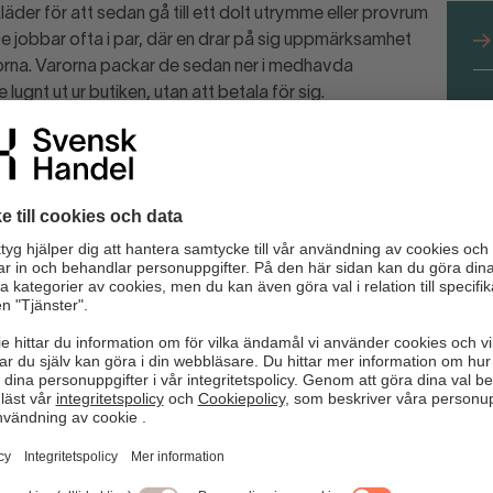
äder för att sedan gå till ett dolt utrymme eller provrum
De jobbar ofta i par, där en drar på sig uppmärksamhet
rorna. Varorna packar de sedan ner i medhavda
lugnt ut ur butiken, utan att betala för sig.
L
fö
med ryggsäckar i butiken
Det är antingen en kund som behöver hjälp eller en tjuv som
n för hur personalen ska kunna påkalla varandras
erna
s” som svinnkartan visar
or vid dolda utrymmen