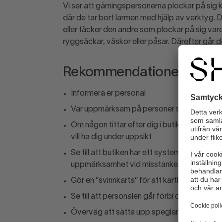
Vi ser att gärningspersonerna plockar på sig kl
där de tar bort larmen med hjälp av verktyg. 
eller täcker den andre som plockar på sig va
ryggsäckar, väskor eller påsar. Därefter går de 
Rekommendationer
Informera er personal
Var uppmärksam på personer som går runt 
Om någon tittar efter dig i butiken, gå dit. 
vill ha dig under uppsikt
Se till att butiken har ett system eller ruti
uppmärksamhet vid misstanke om stöld
Gör en ”svinnkarta” för att kartlägga stöld
Se till att personalen går förbi de ”hotspot
Överväg att sätta upp speglar eller kamer