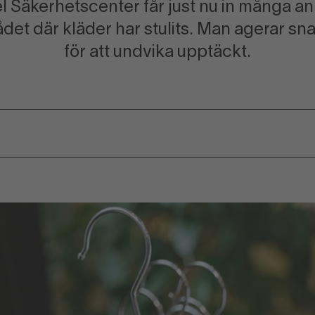
 Säkerhetscenter får just nu in många an
t där kläder har stulits. Man agerar sna
för att undvika upptäckt.