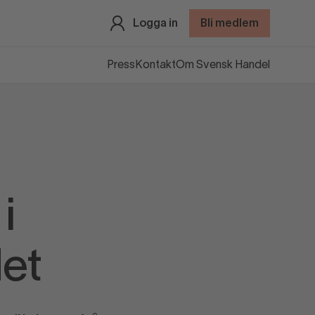
Logga in
Bli medlem
Press
Kontakt
Om Svensk Handel
i
et