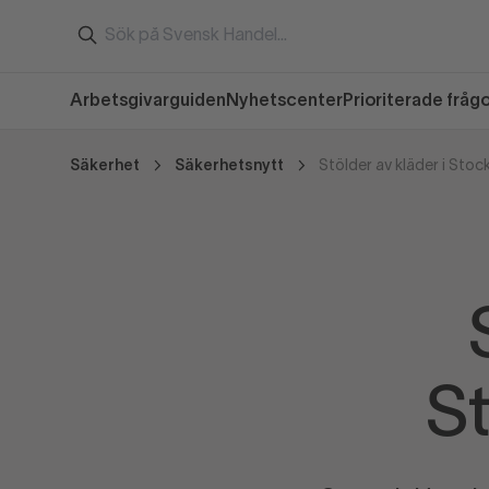
Arbetsgivarguiden
Nyhetscenter
Prioriterade fråg
Säkerhet
Säkerhetsnytt
Stölder av kläder i St
S