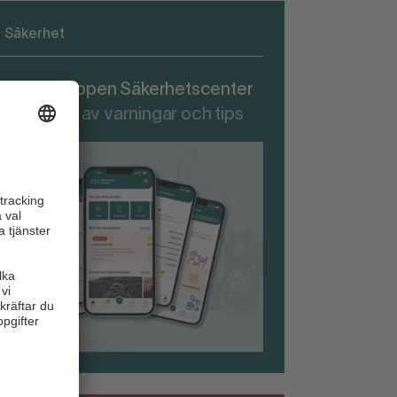
Säkerhet
adda ner appen Säkerhetscenter
r att ta del av varningar och tips