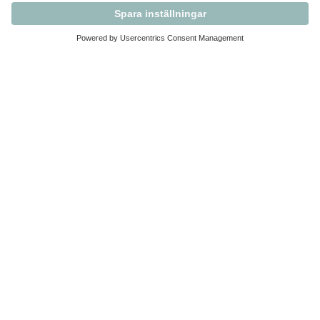
Kontakta Svensk Handel
Vi finns här för dig som medlem
Arbetsrätt och personalfrågor
Medlemskap
Affärsjuridik
Säkerhet och Varningslistan
Prenumerera på vårt nyhetsbrev