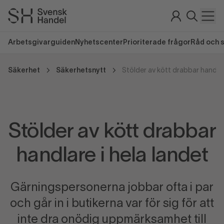
Arbetsgivarguiden
Nyhetscenter
Prioriterade frågor
Råd och 
Säkerhet
Säkerhetsnytt
Stölder av kött drabbar handlar
Stölder av kött drabbar
handlare i hela landet
Gärningspersonerna jobbar ofta i par
och går in i butikerna var för sig för att
inte dra onödig uppmärksamhet till