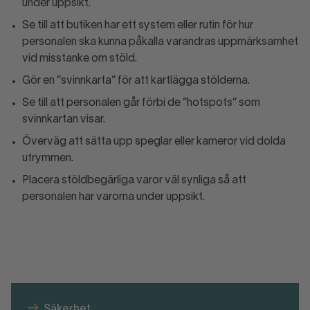
under uppsikt.
Se till att butiken har ett system eller rutin för hur
personalen ska kunna påkalla varandras uppmärksamhet
vid misstanke om stöld.
Gör en ”svinnkarta” för att kartlägga stölderna.
Se till att personalen går förbi de ”hotspots” som
svinnkartan visar.
Överväg att sätta upp speglar eller kameror vid dolda
utrymmen.
Placera stöldbegärliga varor väl synliga så att
personalen har varorna under uppsikt.
Säkerhet