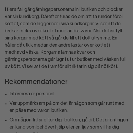
I flera fall går gärningspersonerna in i butiken och plockar
var sin kundkorg. Därefter turas de om att ta rundor förbi
köttet, som de lägger ner i sina kundkorgar. Vi ser att de
brukar täcka över köttet med andra varor. När de har fyllt
sina korgar med kött så går de till ett dolt utrymme. En
håller då utkik medan den andre lastar över köttet i
medhavd väska. Korgarna lämnas kvar och
gärningspersonerna går lugnt ut ur butiken med väskan full
av kött. Vi ser att de framför allt riktar in sig på nötkött.
Rekommendationer
Informera er personal
Var uppmärksam på om det är någon som går runt med
en påse med varor i butiken.
Om någon tittar efter dig i butiken, gå dit. Det är antingen
en kund som behöver hjälp eller en tjuv som vill ha dig