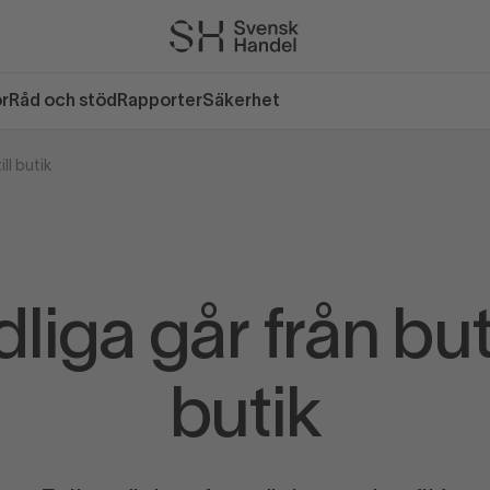
or
Råd och stöd
Rapporter
Säkerhet
ill butik
liga går från buti
butik