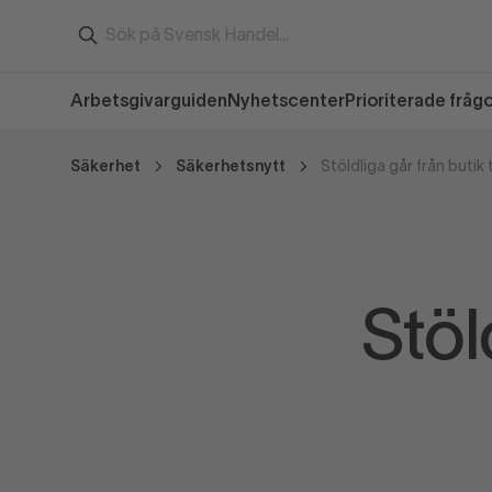
Arbetsgivarguiden
Nyhetscenter
Prioriterade fråg
Säkerhet
Säkerhetsnytt
Stöldliga går från butik t
Stöld