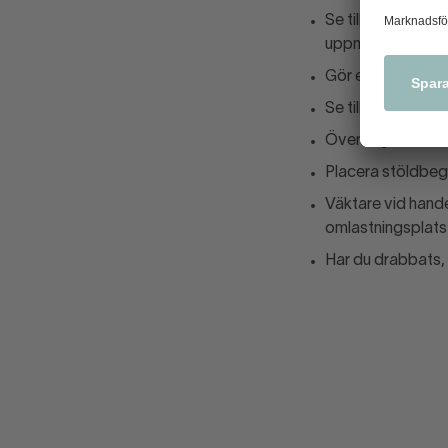
Se till att butike
uppmärksamhet v
Gör en ”svinnkart
Se till att person
Överväg att sätt
Placera stöldbegä
Väktare vid hand
omlastningsplats f
Har du drabbats, 