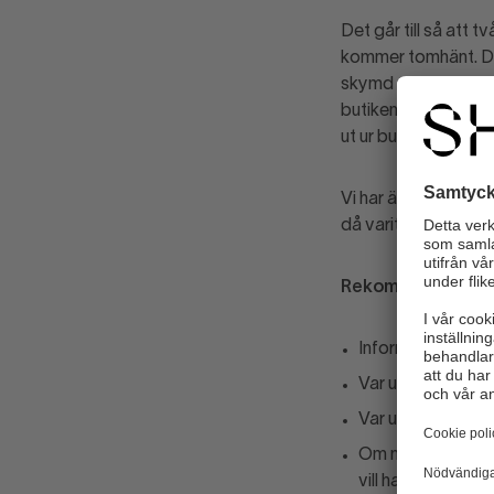
Det går till så att 
kommer tomhänt. Den
skymd del av butiken
butiken med väskan u
ut ur butiken.
Vi har även sett att
då varit fylld med k
Rekommendatione
Informera er pe
Var uppmärksam p
Var uppmärksam på
Om någon tittar ef
vill ha dig under 