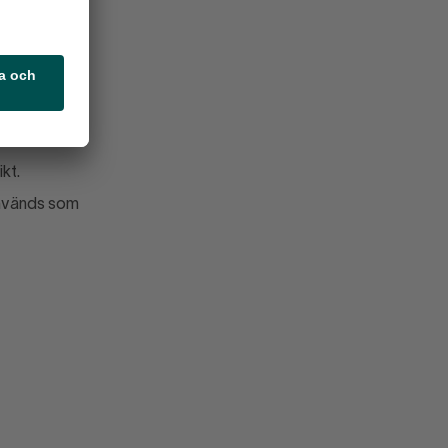
randras
kt.
används som