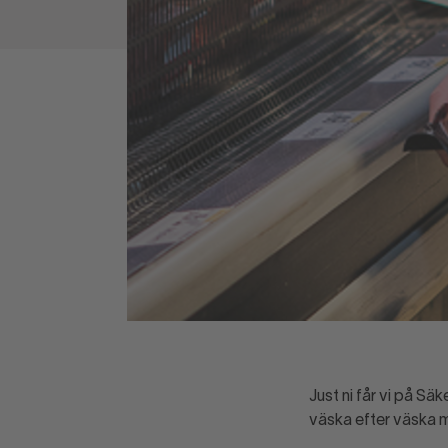
Just ni får vi på Säk
väska efter väska 