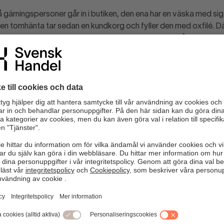
två gärningspersoner går in i butiken, den ena har en väska med 
 tomhänta tar sedan en kundkorg och fyller den med oxfilé. Däre
 och lastar över köttet till väskan. Kundkorgen är då tom och de
tan att betala för sig. En av gärningspersonerna brukar prata i 
 stöldligan lämnar en medhavd väska vid entrén till butiken de ska 
ött från andra butiker i närområdet.
r:
rsonal och var uppmärksamma
å om det är någon som går runt med väska i butiken
 om någon lämnar en väska vid entrén till butiken
ter dig i butiken, gå dit. Det är antingen en kund som behöver hjä
uppsikt