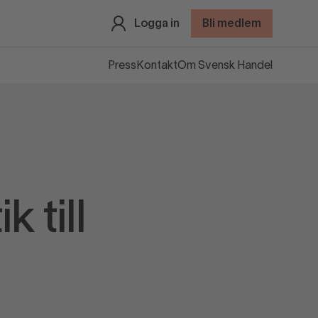
Logga in
Bli medlem
Press
Kontakt
Om Svensk Handel
k till