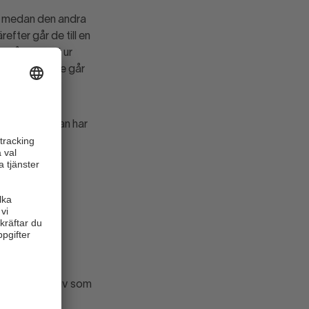
sig medan den andra
fter går de till en
 går lugnt ut ur
telefon när de går
gå in i. Väskan har
lp eller en tjuv som