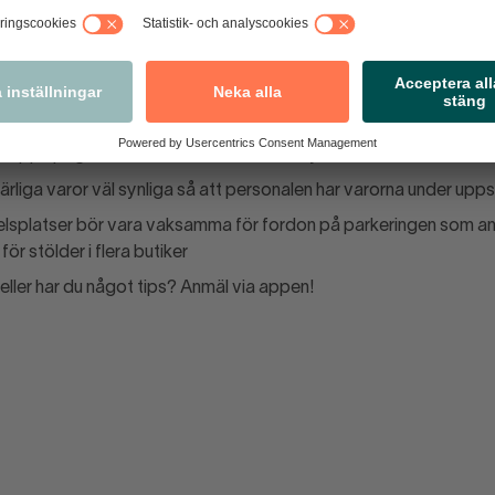
n har ett system eller rutin för hur personalen ska kunna påkalla va
id misstanke om stöld
a” för att kartlägga stölderna
alen går förbi de ”hotspots” som svinnkartan visar
a upp speglar eller kameror vid dolda utrymmen
rliga varor väl synliga så att personalen har varorna under uppsi
elsplatser bör vara vaksamma för fordon på parkeringen som 
ör stölder i flera butiker
eller har du något tips? Anmäl via appen!