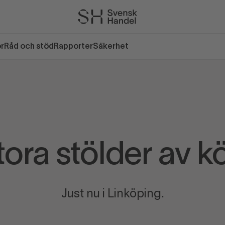
or
Råd och stöd
Rapporter
Säkerhet
tora stölder av kö
Just nu i Linköping.