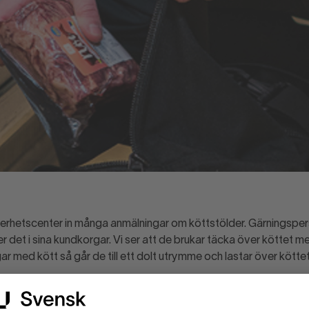
äkerhetscenter in många anmälningar om köttstölder. Gärningsper
r det i sina kundkorgar. Vi ser att de brukar täcka över köttet m
rgar med kött så går de till ett dolt utrymme och lastar över kött