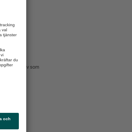
 av kött.
lp eller en tjuv som
randras
ikt