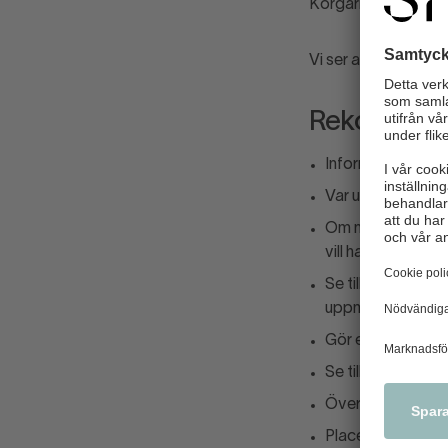
Korgarna lämnas kva
Vi ser att de framför
Rekommend
Informera er pers
Var uppmärksam p
Om någon tittar ef
vill ha dig under 
Se till att butike
uppmärksamhet v
Gör en ”svinnkart
Se till att person
Överväg att sätt
Placera stöldbegä