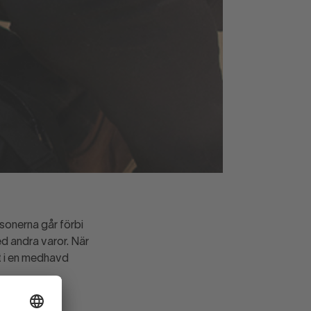
sonerna går förbi
ed andra varor. När
et i en medhavd