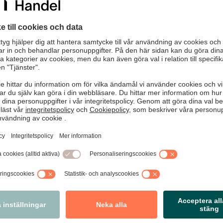
r och gärningspersonerna går lugnt ut ur butiken med väskan full
 allt riktar in sig på nötkött som entrecote, ryggbiff och oxfilé.
ationer:
onal
å om det är någon som går runt med väska i butiken
ter dig i butiken, gå dit. Det är antingen en kund som behöver hjä
uppsikt
n har ett system eller rutin för hur personalen ska kunna påkalla va
id misstanke om stöld
a” för att kartlägga stölderna
alen går förbi de ”hotspots” som svinnkartan visar
a upp speglar eller kameror vid dolda utrymmen
rliga varor väl synliga så att personalen har varorna under upps