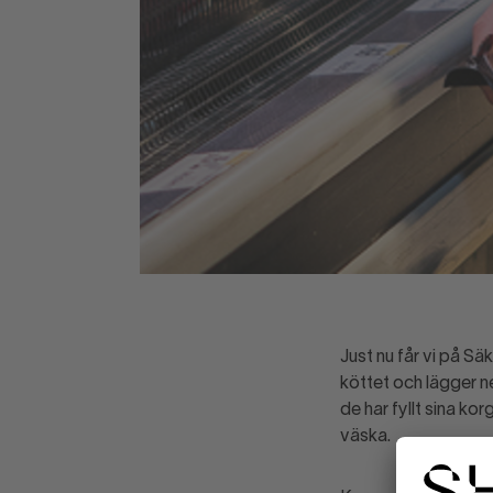
Just nu får vi på S
köttet och lägger ne
de har fyllt sina ko
väska.