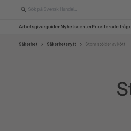
Arbetsgivarguiden
Nyhetscenter
Prioriterade fråg
Säkerhet
Säkerhetsnytt
Stora stölder av kött
S