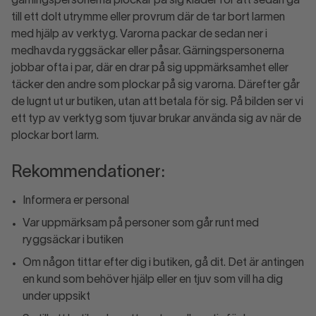
gärningspersonerna plockar på sig kläder för att sedan gå
till ett dolt utrymme eller provrum där de tar bort larmen
med hjälp av verktyg. Varorna packar de sedan ner i
medhavda ryggsäckar eller påsar. Gärningspersonerna
jobbar ofta i par, där en drar på sig uppmärksamhet eller
täcker den andre som plockar på sig varorna. Därefter går
de lugnt ut ur butiken, utan att betala för sig. På bilden ser vi
ett typ av verktyg som tjuvar brukar använda sig av när de
plockar bort larm.
Rekommendationer:
Informera er personal
Var uppmärksam på personer som går runt med
ryggsäckar i butiken
Om någon tittar efter dig i butiken, gå dit. Det är antingen
en kund som behöver hjälp eller en tjuv som vill ha dig
under uppsikt