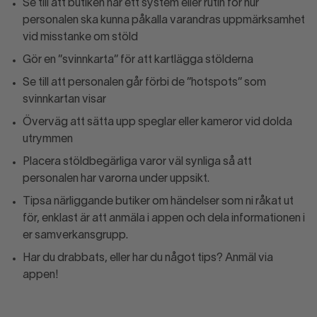
Se till att butiken har ett system eller rutin för hur
personalen ska kunna påkalla varandras uppmärksamhet
vid misstanke om stöld
Gör en ”svinnkarta” för att kartlägga stölderna
Se till att personalen går förbi de ”hotspots” som
svinnkartan visar
Överväg att sätta upp speglar eller kameror vid dolda
utrymmen
Placera stöldbegärliga varor väl synliga så att
personalen har varorna under uppsikt.
Tipsa närliggande butiker om händelser som ni råkat ut
för, enklast är att anmäla i appen och dela informationen i
er samverkansgrupp.
Har du drabbats, eller har du något tips? Anmäl via
appen!