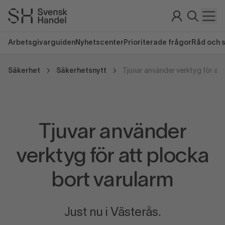
Arbetsgivarguiden
Nyhetscenter
Prioriterade frågor
Råd och 
Säkerhet
Säkerhetsnytt
Tjuvar använder
verktyg för att plocka
bort varularm
Just nu i Västerås.