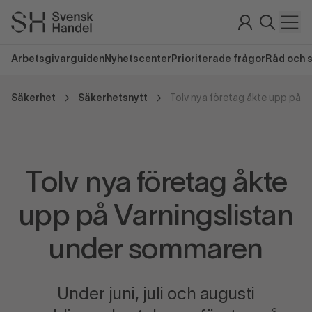
Arbetsgivarguiden
Nyhetscenter
Prioriterade frågor
Råd och 
Säkerhet
Säkerhetsnytt
Tolv nya företag åkte
upp på Varningslistan
under sommaren
Under juni, juli och augusti