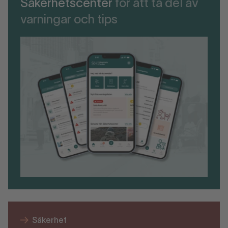
Säkerhetscenter
för att ta del av
varningar och tips
Säkerhet