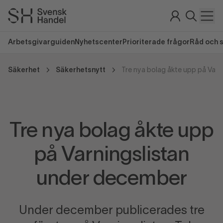
Arbetsgivarguiden
Nyhetscenter
Prioriterade frågor
Råd och 
Säkerhet
Säkerhetsnytt
Tre nya bolag åkte upp
på Varningslistan
under december
Under december publicerades tre