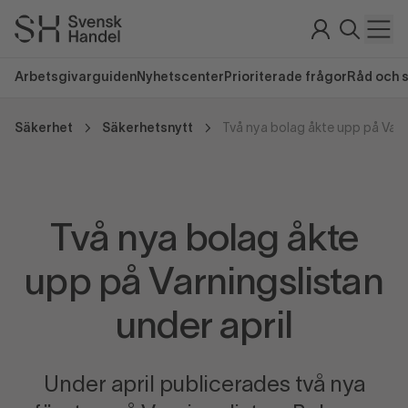
Arbetsgivarguiden
Nyhetscenter
Prioriterade frågor
Råd och 
Säkerhet
Säkerhetsnytt
Två nya bolag åkte
upp på Varningslistan
under april
Under april publicerades två nya