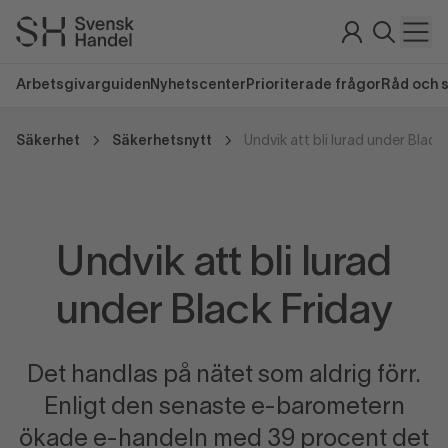
Arbetsgivarguiden
Nyhetscenter
Prioriterade frågor
Råd och 
Säkerhet
Säkerhetsnytt
Undvik att bli lurad under Black
Undvik att bli lurad
under Black Friday
Det handlas på nätet som aldrig förr.
Enligt den senaste e-barometern
ökade e-handeln med 39 procent det