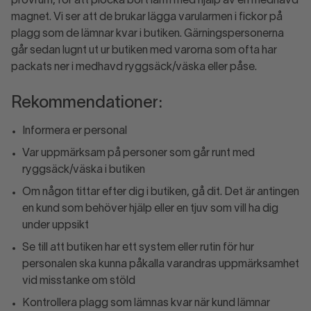
provrum, för att plocka bort larm med hjälp av en medhavd
magnet. Vi ser att de brukar lägga varularmen i fickor på
plagg som de lämnar kvar i butiken. Gärningspersonerna
går sedan lugnt ut ur butiken med varorna som ofta har
packats ner i medhavd ryggsäck/väska eller påse.
Rekommendationer:
Informera er personal
Var uppmärksam på personer som går runt med
ryggsäck/väska i butiken
Om någon tittar efter dig i butiken, gå dit. Det är antingen
en kund som behöver hjälp eller en tjuv som vill ha dig
under uppsikt
Se till att butiken har ett system eller rutin för hur
personalen ska kunna påkalla varandras uppmärksamhet
vid misstanke om stöld
Kontrollera plagg som lämnas kvar när kund lämnar