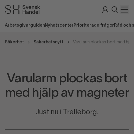
Arbetsgivarguiden
Nyhetscenter
Prioriterade frågor
Råd och 
Säkerhet
Säkerhetsnytt
Varularm plockas bort med hjäl
Varularm plockas bort
med hjälp av magneter
Just nu i Trelleborg.