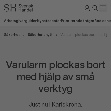
Arbetsgivarguiden
Nyhetscenter
Prioriterade frågor
Råd och 
Säkerhet
Säkerhetsnytt
Varularm plockas bort med hjäl
Varularm plockas bort
med hjälp av små
verktyg
Just nu i Karlskrona.