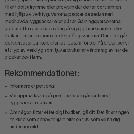
gärningspersonerna plockar på sig kläder för att sedan gå
till ett dolt utrymme eller provrum där de tar bort larmen
med hjälp av verktyg. Varorna packar de sedan ner i
medhavda ryggsäckar eller påsar. Gärningspersonerna
jobbar ofta i par, där en drar på sig uppmärksamhet eller
täcker den andre som plockar på sig varorna. Därefter går
de lugnt ut ur butiken, utan att betala för sig. På bilden ser vi
ett typ av verktyg som tjuvar brukar använda sig av när de
plockar bort larm.
Rekommendationer:
Informera er personal
Var uppmärksam på personer som går runt med
ryggsäckar i butiken
Om någon tittar efter dig i butiken, gå dit. Det är antingen
en kund som behöver hjälp eller en tjuv som vill ha dig
under uppsikt