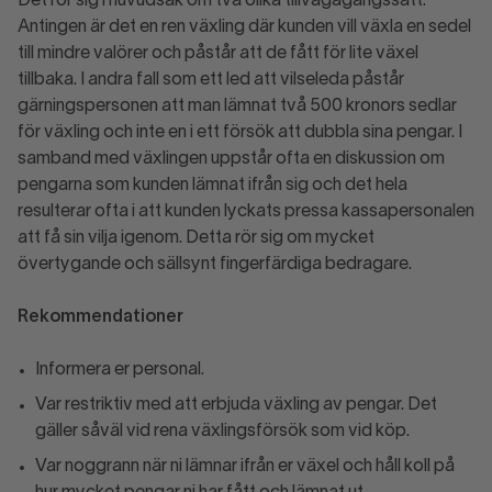
Det rör sig i huvudsak om två olika tillvägagångssätt.
Antingen är det en ren växling där kunden vill växla en sedel
till mindre valörer och påstår att de fått för lite växel
tillbaka. I andra fall som ett led att vilseleda påstår
gärningspersonen att man lämnat två 500 kronors sedlar
för växling och inte en i ett försök att dubbla sina pengar. I
samband med växlingen uppstår ofta en diskussion om
pengarna som kunden lämnat ifrån sig och det hela
resulterar ofta i att kunden lyckats pressa kassapersonalen
att få sin vilja igenom. Detta rör sig om mycket
övertygande och sällsynt fingerfärdiga bedragare.
Rekommendationer
Informera er personal.
Var restriktiv med att erbjuda växling av pengar. Det
gäller såväl vid rena växlingsförsök som vid köp.
Var noggrann när ni lämnar ifrån er växel och håll koll på