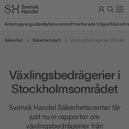
Arbetsgivarguiden
Nyhetscenter
Prioriterade frågor
Råd och 
Säkerhet
Säkerhetsnytt
Växlingsbedrägerier i Stockh
Växlingsbedrägerier i
Stockholmsområdet
Svensk Handel Säkerhetscenter får
just nu in rapporter om
växlingsbedrägerier från