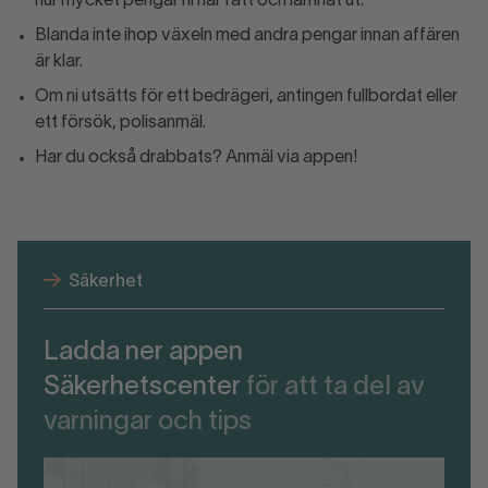
hur mycket pengar ni har fått och lämnat ut.
Blanda inte ihop växeln med andra pengar innan affären
är klar.
Om ni utsätts för ett bedrägeri, antingen fullbordat eller
ett försök, polisanmäl.
Har du också drabbats? Anmäl via appen!
Säkerhet
Ladda ner appen
Säkerhetscenter
för att ta del av
varningar och tips