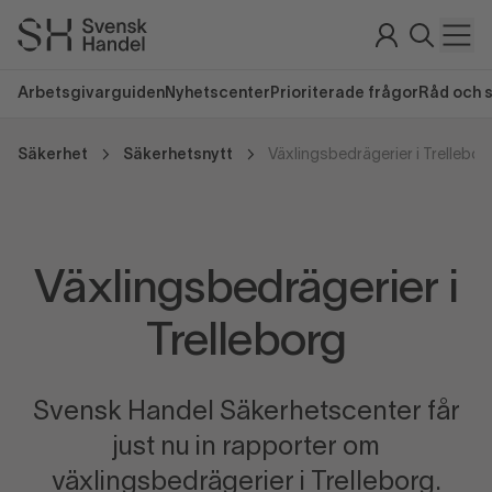
Arbetsgivarguiden
Nyhetscenter
Prioriterade frågor
Råd och 
Säkerhet
Säkerhetsnytt
Växlingsbedrägerier i Trellebor
Växlingsbedrägerier i
Trelleborg
Svensk Handel Säkerhetscenter får
just nu in rapporter om
växlingsbedrägerier i Trelleborg.