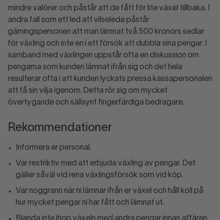
mindre valörer och påstår att de fått för lite växel tillbaka. I
andra fall som ett led att vilseleda påstår
gärningspersonen att man lämnat två 500 kronors sedlar
för växling och inte en i ett försök att dubbla sina pengar. I
samband med växlingen uppstår ofta en diskussion om
pengarna som kunden lämnat ifrån sig och det hela
resulterar ofta i att kunden lyckats pressa kassapersonalen
att få sin vilja igenom. Detta rör sig om mycket
övertygande och sällsynt fingerfärdiga bedragare.
Rekommendationer
Informera er personal.
Var restriktiv med att erbjuda växling av pengar. Det
gäller såväl vid rena växlingsförsök som vid köp.
Var noggrann när ni lämnar ifrån er växel och håll koll på
hur mycket pengar ni har fått och lämnat ut.
Blanda inte ihop växeln med andra pengar innan affären