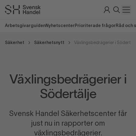
Arbetsgivarguiden
Nyhetscenter
Prioriterade frågor
Råd och 
Säkerhet
Säkerhetsnytt
Växlingsbedrägerier i Södertälj
Växlingsbedrägerier i
Södertälje
Svensk Handel Säkerhetscenter får
just nu in rapporter om
växlingsbedrägerier.