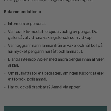
övertygande och sällsynt fingerfärdiga bedragare.
Rekommendationer
Informera er personal.
Var restriktiv med att erbjuda växling av pengar. Det
gäller såväl vid rena växlingsförsök som vid köp.
Var noggrann när ni lämnar ifrån er växel och håll koll på
hur mycket pengar ni har fått och lämnat ut.
Blanda inte ihop växeln med andra pengar innan affären
är klar.
Om ni utsätts för ett bedrägeri, antingen fullbordat eller
ett försök, polisanmäl.
Har du också drabbats? Anmäl via appen!