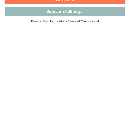
Kontakta Svensk Handel
Vi finns här för dig som medlem
Arbetsrätt och personalfrågor
Medlemskap
Affärsjuridik
Säkerhet och Varningslistan