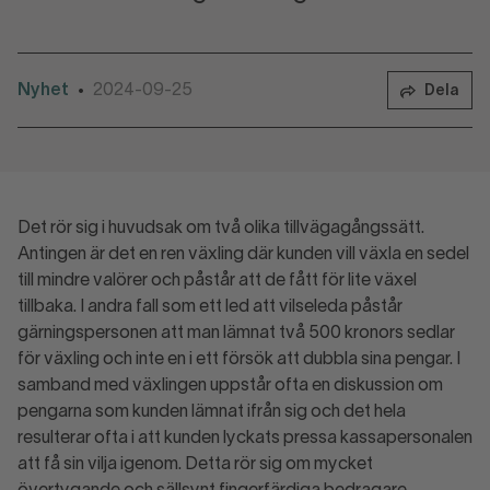
Nyhet
2024-09-25
•
Dela
Det rör sig i huvudsak om två olika tillvägagångssätt.
Antingen är det en ren växling där kunden vill växla en sedel
till mindre valörer och påstår att de fått för lite växel
tillbaka. I andra fall som ett led att vilseleda påstår
gärningspersonen att man lämnat två 500 kronors sedlar
för växling och inte en i ett försök att dubbla sina pengar. I
samband med växlingen uppstår ofta en diskussion om
pengarna som kunden lämnat ifrån sig och det hela
resulterar ofta i att kunden lyckats pressa kassapersonalen
att få sin vilja igenom. Detta rör sig om mycket