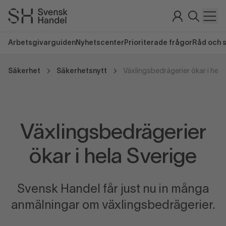
Arbetsgivarguiden
Nyhetscenter
Prioriterade frågor
Råd och 
Säkerhet
Säkerhetsnytt
Växlingsbedrägerier ökar i hela
Växlingsbedrägerier
ökar i hela Sverige
Svensk Handel får just nu in många
anmälningar om växlingsbedrägerier.