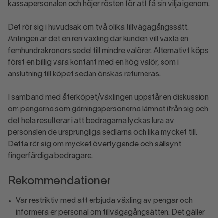
kassapersonalen och höjer rösten för att få sin vilja igenom.
Det rör sig i huvudsak om två olika tillvägagångssätt.
Antingen är det en ren växling där kunden vill växla en
femhundrakronors sedel till mindre valörer. Alternativt köps
först en billig vara kontant med en hög valör, som i
anslutning till köpet sedan önskas returneras.
I samband med återköpet/växlingen uppstår en diskussion
om pengarna som gärningspersonerna lämnat ifrån sig och
det hela resulterar i att bedragarna lyckas lura av
personalen de ursprungliga sedlarna och lika mycket till.
Detta rör sig om mycket övertygande och sällsynt
fingerfärdiga bedragare.
Rekommendationer
Var restriktiv med att erbjuda växling av pengar och
informera er personal om tillvägagångsätten. Det gäller