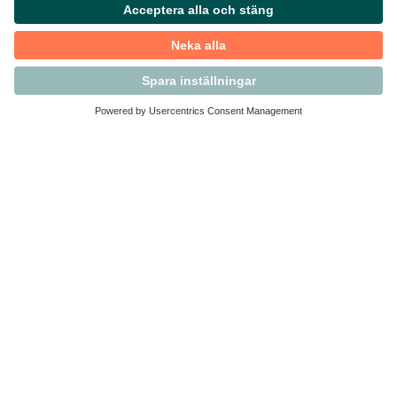
Kontakta Svensk Handel
Vi finns här för dig som medlem
Arbetsrätt och personalfrågor
Medlemskap
Affärsjuridik
Säkerhet och Varningslistan