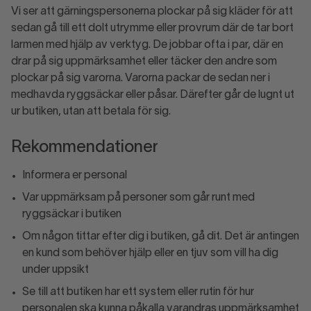
Vi ser att gärningspersonerna plockar på sig kläder för att
sedan gå till ett dolt utrymme eller provrum där de tar bort
larmen med hjälp av verktyg. De jobbar ofta i par, där en
drar på sig uppmärksamhet eller täcker den andre som
plockar på sig varorna. Varorna packar de sedan ner i
medhavda ryggsäckar eller påsar. Därefter går de lugnt ut
ur butiken, utan att betala för sig.
Rekommendationer
Informera er personal
Var uppmärksam på personer som går runt med
ryggsäckar i butiken
Om någon tittar efter dig i butiken, gå dit. Det är antingen
en kund som behöver hjälp eller en tjuv som vill ha dig
under uppsikt
Se till att butiken har ett system eller rutin för hur
personalen ska kunna påkalla varandras uppmärksamhet