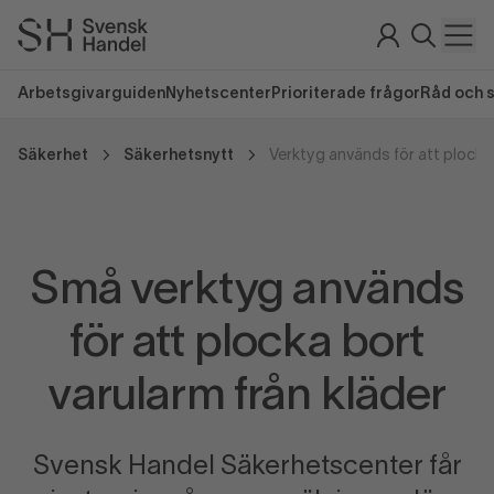
Arbetsgivarguiden
Nyhetscenter
Prioriterade frågor
Råd och 
Säkerhet
Säkerhetsnytt
Verktyg används för att plocka
Små verktyg används
för att plocka bort
varularm från kläder
Svensk Handel Säkerhetscenter får