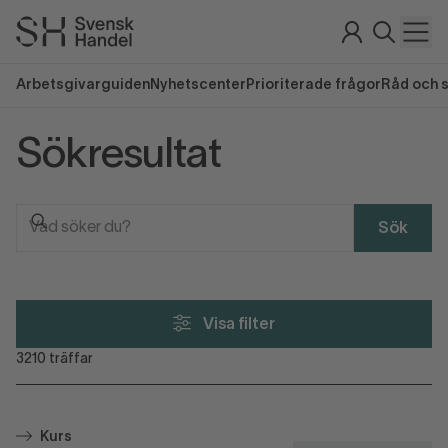
Arbetsgivarguiden
Nyhetscenter
Prioriterade frågor
Råd och 
Sökresultat
Sök
Visa filter
3210
träffar
Kurs