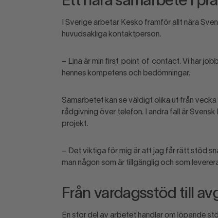
Ett nära samarbete i pr
I Sverige arbetar Kesko framför allt nära Sve
huvudsakliga kontaktperson.
– Lina är min
first
point
of
contact
. Vi har jo
hennes kompetens och bedömningar.
Samarbetet kan se väldigt olika ut från vecka 
rådgivning över telefon. I andra fall är Svensk
projekt.
– Det viktiga för mig är att jag får rätt stöd
man någon som är tillgänglig och som leverera
Från vardagsstöd till a
En stor del av arbetet handlar om löpande st