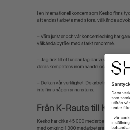
I en internationell koncern som Kesko finns tyd
att endast arbeta med stora, välkända advok
– Våra jurister och vår koncernledning har gan
välkända byråer med starkt renommé.
– Jag fick till ett undantag där vi kan arbeta 
deras kompetens inom handel och svensk hyres
– De kan vår verklighet. De arbetar med de h
inte finns
någon annanstans.
Från K-
Rauta
till K-Byg
Kesko har cirka 45 000 medarbetare i åtta lä
med omkring 1 300 medarbetare och en omsätt