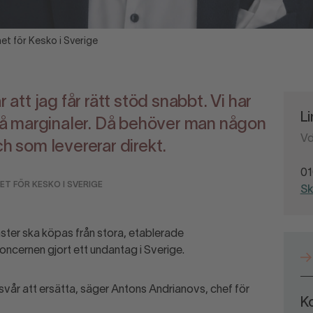
et för Kesko i Sverige
r att jag får rätt stöd snabbt. Vi har
L
 marginaler. Då behöver man någon
Vd
ch som levererar direkt.
01
ET FÖR KESKO I SVERIGE
Sk
nster ska köpas från stora, etablerade
oncernen gjort ett undantag i Sverige.
vår att ersätta, säger Antons Andrianovs, chef för
K