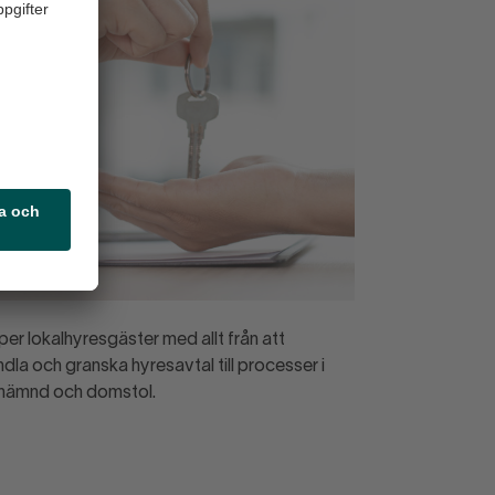
lper lokalhyresgäster med allt från att
dla och granska hyresavtal till processer i
nämnd och domstol.