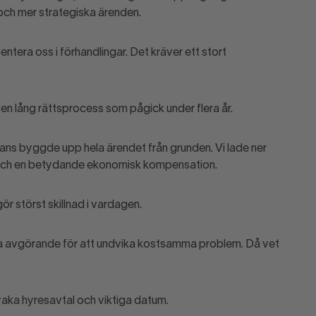
och mer strategiska ärenden.
esentera oss i förhandlingar. Det kräver ett stort
en lång rättsprocess som pågick under flera år.
ans byggde upp hela ärendet från grunden. Vi lade ner
ätt och en betydande ekonomisk kompensation.
r störst skillnad i vardagen.
ara avgörande för att undvika kostsamma problem. Då vet
evaka hyresavtal och viktiga datum.