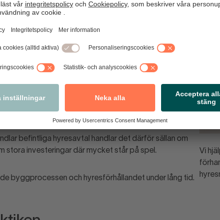
-
Rauta
. I dag heter verksamheten K-Bygg, och
ggningar etableras.
igheter själva. I dag sker många etableringar i
e finns något hus ännu. Då måste allt beskrivas i detalj: Hur
 vad och hur riskerna ska hanteras. Det gör de här
dlar befintliga hyresavtal handlar det därför sällan om
m stora investeringar där mycket står på spel.
Vi hjä
förhan
hyres
 både byggprocessen och hyresförhållandet under lång tid.