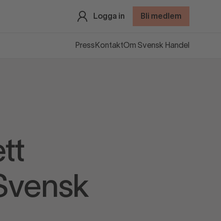
Logga in
Bli medlem
Press
Kontakt
Om Svensk Handel
tt
 Svensk