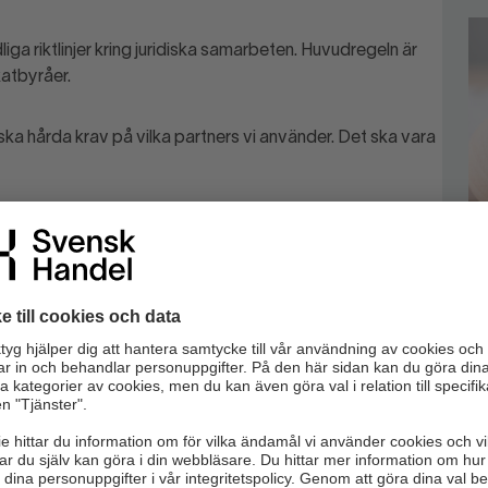
liga riktlinjer kring juridiska samarbeten. Huvudregeln är
atbyråer.
ska hårda krav på vilka partners vi använder. Det ska vara
med Svensk Handel Juridik. Det var inte självklart, men
rätt är så pass unik att det motiverade ett undantag.
är frågorna varje dag och har en bredd
och ett djup
som
K
g – och nya affärer
nder. I Sverige driver bolaget 57 K-Bygganläggningar
ning på drygt fem miljarder kronor.
För många svenskar