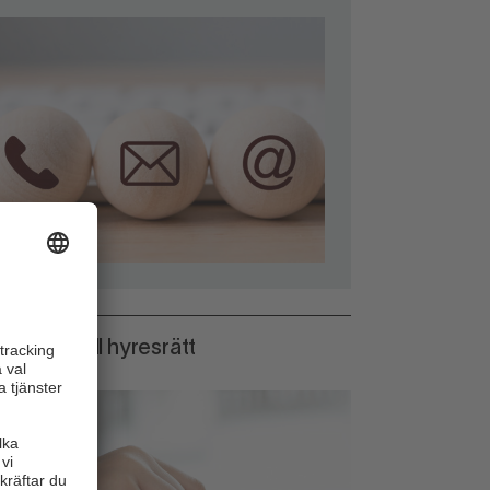
ommersiell hyresrätt