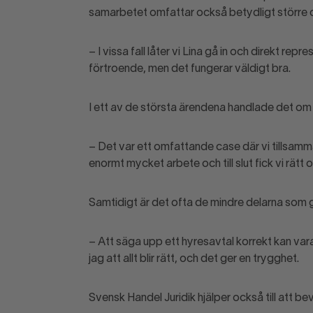
samarbetet omfattar också betydligt större 
– I vissa fall låter vi Lina gå in och direkt repr
förtroende, men det fungerar väldigt bra.
I ett av de största ärendena handlade det om 
– Det var ett omfattande case där vi tillsamm
enormt mycket arbete och till slut fick vi r
Samtidigt är det ofta de mindre delarna som gö
– Att säga upp ett hyresavtal korrekt kan v
jag att allt blir rätt, och det ger en trygghet.
Svensk Handel Juridik hjälper också till att b