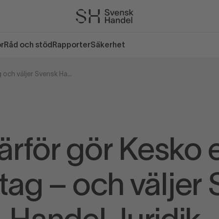
or
Råd och stöd
Rapporter
Säkerhet
Därför gör Kesko ett undantag och väljer Svensk Handel Juridik
ärför gör Kesko e
ag – och väljer