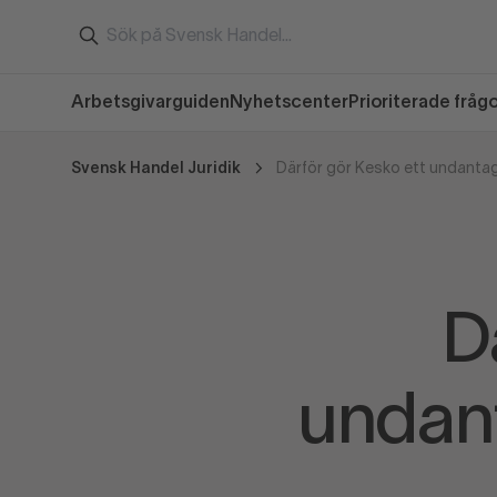
Arbetsgivarguiden
Nyhetscenter
Prioriterade fråg
Svensk Handel Juridik
D
undant