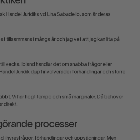
aktiken
nsk Handel Juridiks vd Lina
Sabadello
, som är deras
bbat tillsammans i många år och jag vet att jag kan lita på
till vecka. Ibland handlar det om snabba frågor eller
 Handel Juridik djupt involverade i förhandlingar och större
 snabbt. Vi har högt tempo och små marginaler. Då behöver
r direkt.
vgörande processer
öd i hyresfrågor, förhandlingar och uppsägningar. Men