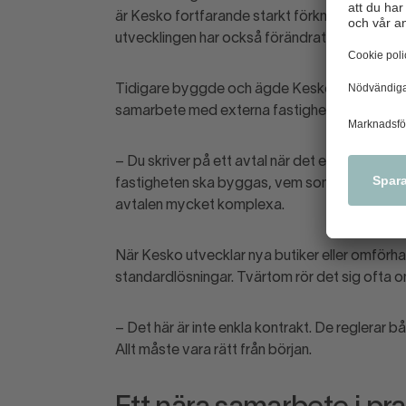
är Kesko fortfarande starkt förknippat med K
utvecklingen har också förändrat hur nya anlä
Tidigare byggde och ägde Kesko ofta sina fast
samarbete med externa fastighetsägare.
– Du skriver på ett avtal när det egentligen int
fastigheten ska byggas, vem som ansvarar för
avtalen mycket komplexa.
När Kesko utvecklar nya butiker eller omförhan
standardlösningar. Tvärtom rör det sig ofta o
– Det här är inte enkla kontrakt. De reglerar
Allt måste vara rätt från början.