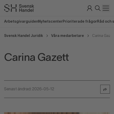
Arbetsgivarguiden
Nyhetscenter
Prioriterade frågor
Råd och 
Svensk Handel Juridik
Våra medarbetare
Carina Gazet
Carina Gazett
Senast ändrad: 2026-05-12