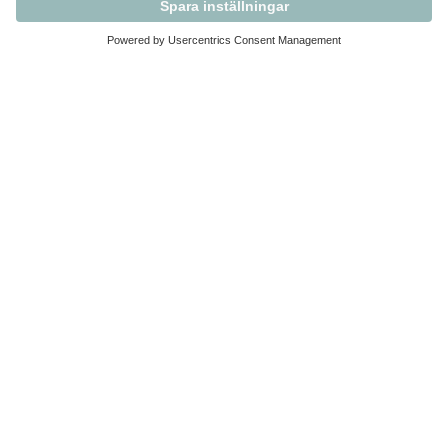
Kontakta Svensk Handel
Vi finns här för dig som medlem
Arbetsrätt och personalfrågor
Medlemskap
Affärsjuridik
Säkerhet och Varningslistan
Prenumerera på vårt nyhetsbrev