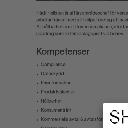
Hädil Hellsten är affärsområdeschef för ve
arbetar främst med att hjälpa företag att na
AI, hållbarhet m.m. Utöver compliance, stöttar
uppdrag som extern bolagsjurist vid behov.
Kompetenser
Compliance
Dataskydd
Prisinformation
Produktsäkerhet
Hållbarhet
Konsumenträtt
Kommersiella avtal & avtalsförhandling