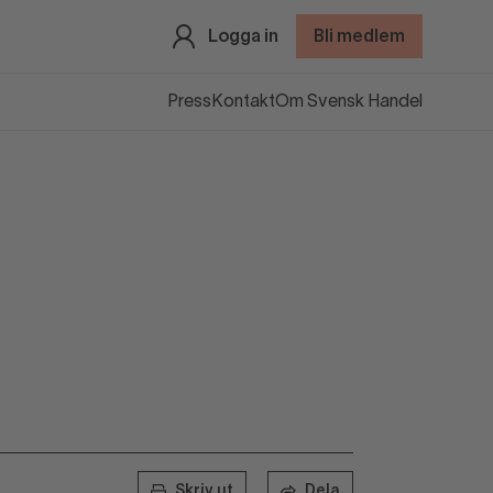
Logga in
Bli medlem
Press
Kontakt
Om Svensk Handel
Skriv ut
Dela