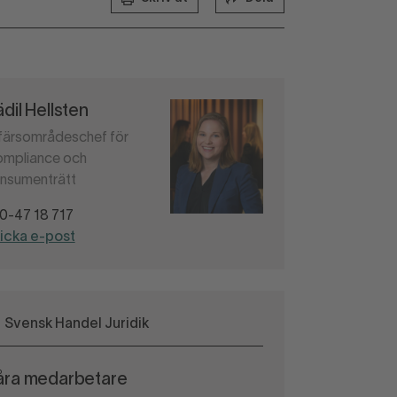
dil Hellsten
färsområdeschef för
mpliance och
nsumenträtt
0-47 18 717
icka e-post
Svensk Handel Juridik
åra medarbetare