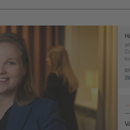
Hä
af
Co
ko
01
Sk
V