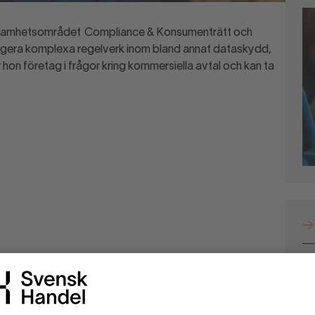
rksamhetsområdet
Compliance & Konsumenträtt och
vigera komplexa regelverk inom bland annat dataskydd,
 hon företag i frågor kring kommersiella avtal och kan ta
Ha