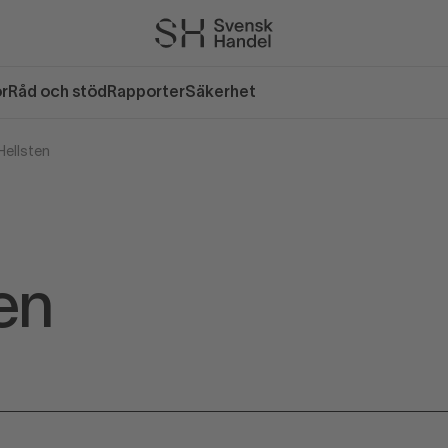
or
Råd och stöd
Rapporter
Säkerhet
Hellsten
en