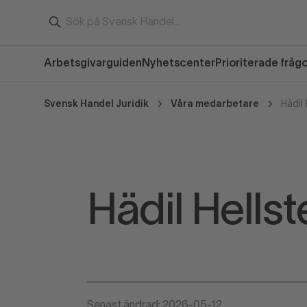
Arbetsgivarguiden
Nyhetscenter
Prioriterade fråg
Svensk Handel Juridik
Våra medarbetare
Hädil 
Hädil Hellst
Senast ändrad: 2026-05-12