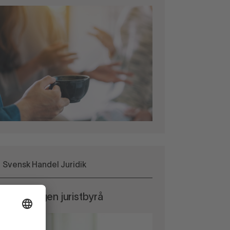
Svensk Handel Juridik
ndelns egen juristbyrå