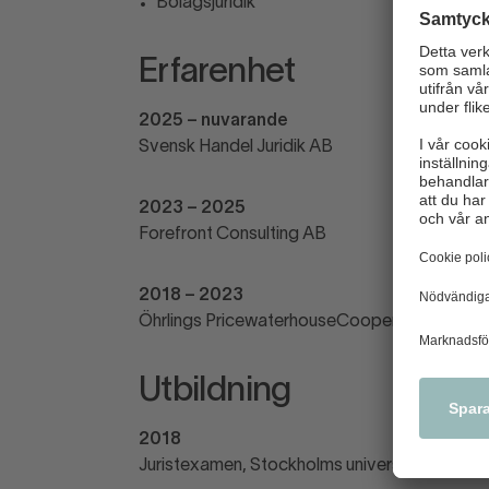
Bolagsjuridik
Erfarenhet
2025 – nuvarande
Svensk Handel Juridik AB
2023 – 2025
Forefront Consulting AB
2018 – 2023
Öhrlings PricewaterhouseCoopers AB
Utbildning
2018
Juristexamen, Stockholms universitet