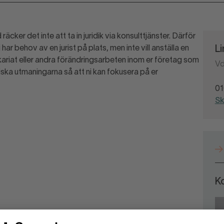
 räcker det inte att ta in juridik via konsulttjänster. Därför
 har behov av en jurist på plats, men inte vill anställa en
L
ikariat eller andra förändringsarbeten inom er företag som
Vd
idiska utmaningarna så att ni kan fokusera på er
01
Sk
K