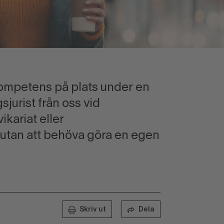
kompetens på plats under en
jurist från oss vid
ikariat eller
 utan att behöva göra en egen
Skriv ut
Dela