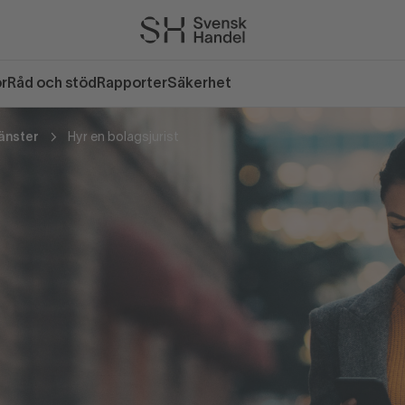
or
Råd och stöd
Rapporter
Säkerhet
änster
Hyr en bolagsjurist