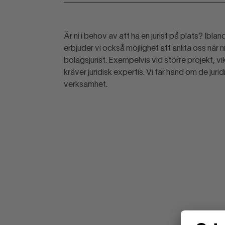
Är ni i behov av att ha en jurist på plats? Ibland
erbjuder vi också möjlighet att anlita oss när ni
bolagsjurist. Exempelvis vid större projekt, v
kräver juridisk expertis. Vi tar hand om de jur
verksamhet.