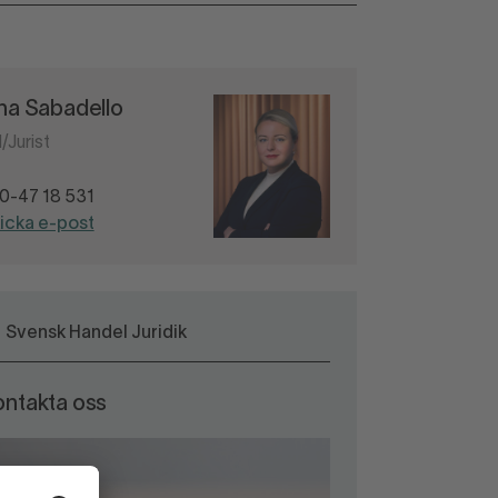
ina Sabadello
/Jurist
0-47 18 531
icka e-post
Svensk Handel Juridik
ontakta oss