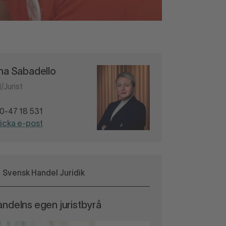
ina Sabadello
/Jurist
0-47 18 531
icka e-post
Svensk Handel Juridik
ndelns egen juristbyrå