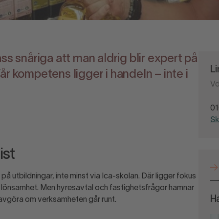
ss snåriga att man aldrig blir expert på
L
r kompetens ligger i handeln – inte i
Vd
01
Sk
ist
på utbildningar, inte minst via Ica-skolan. Där ligger fokus
pa lönsamhet. Men hyresavtal och fastighetsfrågor hamnar
Ha
an avgöra om verksamheten går runt.