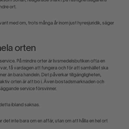
liksom Johan, reagerade starkt på fastighetsägarens
ndre ort.
varit med om, trots många år inom just hyresjuridik, säger
ela orten
s service. På mindre orter är livsmedelsbutiken ofta en
var, få vardagen att fungera och för att samhället ska
mer än bara handeln. Det påverkar tillgängligheten,
raktiv orten är att bo i. Även bostadsmarknaden och
läggande service försvinner.
detta ibland saknas.
ar det inte bara om en affär, utan om att hålla en hel ort