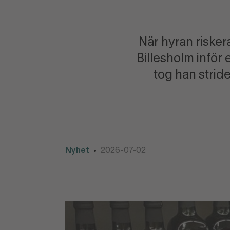
När hyran riske
Billesholm inför
tog han strid
Nyhet
2026-07-02
•