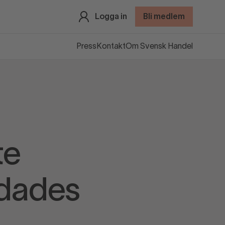
Logga in
Bli medlem
Press
Kontakt
Om Svensk Handel
te
ddades