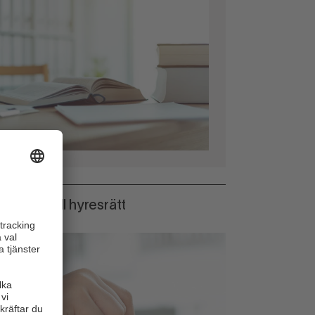
ommersiell hyresrätt