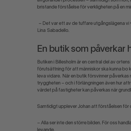
avgörande i processen – samtidigt som hon, 
bristande förståelse för verkligheten på en mi
– Det var ett av de tuffare utgångslägena vi 
Lina
Sabadello
.
En butik som påverkar h
Butiken i Billesholm är en central del av orten
förutsättning för att människor ska kunna bo k
leva vidare.
När en butik försvinner påverkas 
tryggheten – och i förlängningen även hur att
värdet på fastigheter kan påverkas när grund
Samtidigt upplever Johan att förståelsen för 
– Alla ser inte den större bilden. För oss handl
levande.