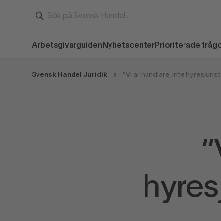
Arbetsgivarguiden
Nyhetscenter
Prioriterade fråg
Svensk Handel Juridik
“
hyres