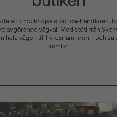
butiken
rade att chockhöjas stod Ica-handlaren J
 ett avgörande vägval. Med stöd från Sven
en hela vägen till hyresnämnden – och sä
framtid.