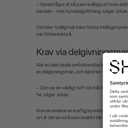
– Hyresfrågor är så pass snåriga att man aldri
handeln – inte i hyreslagstiftning, säger Joha
Det blev tydligt när hans första treåriga hyresa
var förberedd på.
Krav via delgivningsma
När avtalet skulle omförhandlas kom kraven u
en delgivningsman, och därefter tog en advo
– Det var en väldigt tuff ton från början. De
fel, säger Johan.
Kraven innebar en kraftig hyreshöjning – i prak
ort är det en nivå som snabbt blir avgörande 