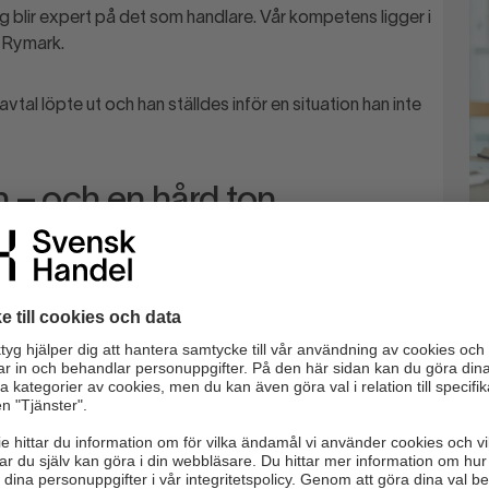
g blir expert på det som handlare. Vår kompetens ligger i
n
Rymark
.
vtal löpte ut och han ställdes inför en situation han inte
n – och en hård ton
tan någon inledande dialog. Hyresvärden gick direkt via
kat över kommunikationen.
K
t kändes obehagligt, nästan som att man hade gjort något
tiken minst en fördubbling. För en mindre butik på en liten
för hela verksamheten.