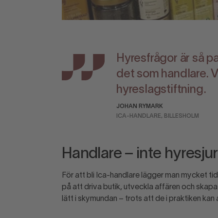
Hyresfrågor är så pa
det som handlare. Vå
hyreslagstiftning.
JOHAN RYMARK
ICA-HANDLARE, BILLESHOLM
Handlare – inte hyresjur
För att bli Ica-handlare lägger man mycket tid 
på att driva butik, utveckla affären och ska
lätt i skymundan – trots att de i praktiken k