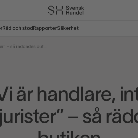
or
Råd och stöd
Rapporter
Säkerhet
“Vi är handlare, inte hyresjurister” – så räddades butiken
Vi är handlare, in
jurister” – så rä