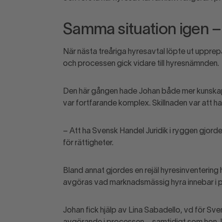
Samma situation igen –
När nästa treåriga hyresavtal löpte ut upprep
och processen gick vidare till hyresnämnden.
Den här gången hade Johan både mer kunskap 
var fortfarande komplex. Skillnaden var att h
– Att ha Svensk Handel Juridik i ryggen gjord
för rättigheter.
Bland annat gjordes en rejäl hyresinventering h
avgöras vad marknadsmässig hyra innebar i p
Johan fick hjälp av Lina
Sabadello
, vd för Sv