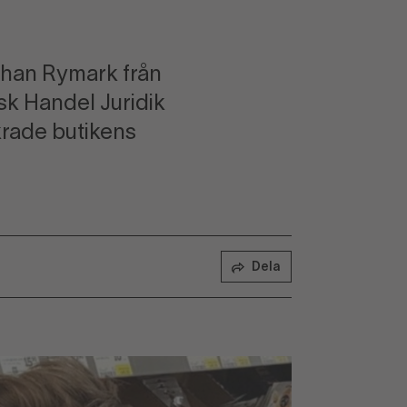
ohan Rymark från
sk Handel Juridik
krade butikens
Dela