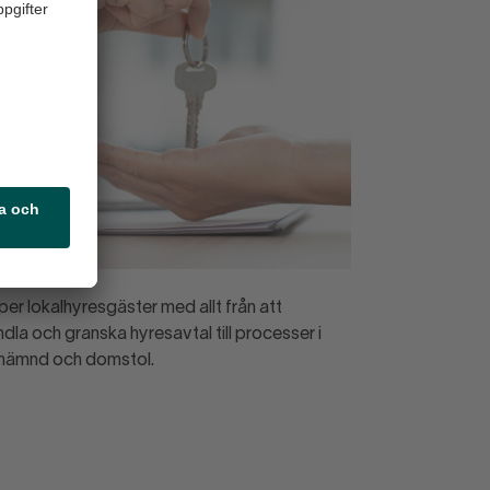
lper lokalhyresgäster med allt från att
dla och granska hyresavtal till processer i
nämnd och domstol.