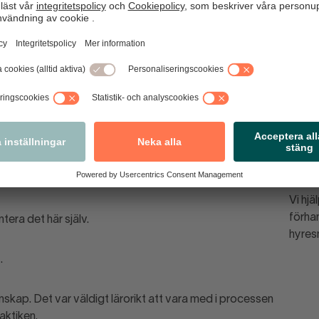
igt från större städer. Kundunderlaget är mindre, samtidigt
derna är stark. Många åker dit för att storhandla, vilket
et gör verksamheten sårbar. Varje kostnadsökning slår
 liten säkerhetsmarginal.
 att jag fått stänga, säger Johan.
 hjälp genom sitt medlemskap i Svensk Handel. Via
isk expertis till en lägre taxa, vilket gjorde det möjligt att
Vi hjä
förhan
era det här själv.
hyres
.
nskap. Det var väldigt lärorikt att vara med i processen
aktiken.