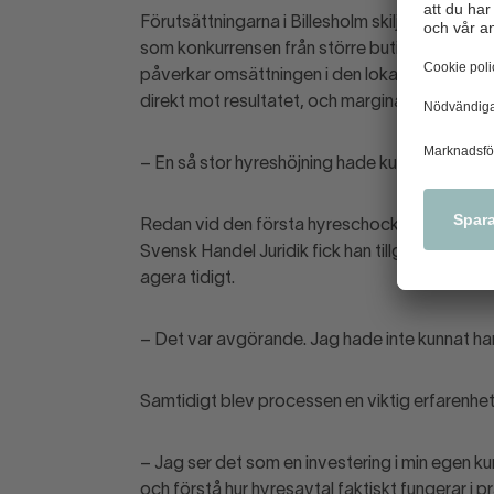
Förutsättningarna i Billesholm skiljer sig tydl
som konkurrensen från större butiker i grannstä
påverkar omsättningen i den lokala butiken.
D
direkt mot resultatet, och marginalerna lämnar
– En så stor hyreshöjning hade kunnat innebära
Redan vid den första hyreschocken tog Johan
Svensk Handel Juridik fick han tillgång till jurid
agera tidigt.
– Det var avgörande. Jag hade inte kunnat hant
Samtidigt blev processen en viktig erfarenhet
– Jag ser det som en investering i min egen ku
och förstå hur hyresavtal faktiskt fungerar i pr