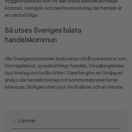
trygghetsarbetet och för den breda samverkan mellan
kommun, näringsliv och destinationsbolag där handeln är
en central fråga.
Så utses Sveriges bästa
handelskommun
Alla Sveriges kommuner analyseras utifrån parametrar som
företagsklimat, sysselsättning i handeln, försäljningsindex,
nya företag och butikstäthet. Därefter görs en fördjupad
analys där handelsföretag och kommunrepresentanter
intervjuas. Slutligen utser juryn tre finalister och en vinnare.
Läs mer