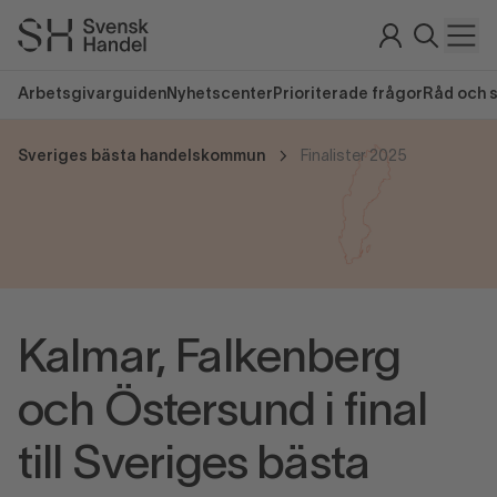
Arbetsgivarguiden
Nyhetscenter
Prioriterade frågor
Råd och 
Sveriges bästa handelskommun
Finalister 2025
Kalmar, Falkenberg
och Östersund i final
till Sveriges bästa