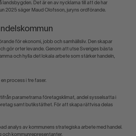
landsbygden. Det är en av nycklarna till att de har
un 2025 säger Maud Olofsson, juryns ordförande.
 handelskommun
örande för ekonomi, jobb och samhällsliv. Den skapar
ch gör orter levande. Genom att utse Sveriges bästa
ma och hylla det lokala arbete som stärker handeln,
 process i tre faser.
från parametrarna företagsklimat, andel sysselsatta i
öretag samt butikstäthet. För att skapa rättvisa delas
djupad analys av kommunens strategiska arbete med handel.
ag och kommunrepresentanter.