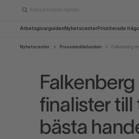
Arbetsgivarguiden
Nyhetscenter
Prioriterade fråg
Nyhetscenter
Pressmeddelanden
Falkenberg 
finalister til
bästa han