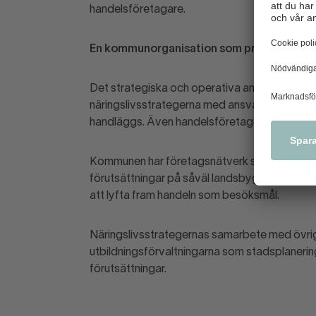
handelsföretagare.
En kommunorganisation som prioriterar ha
Det strategiska och operativa ansvaret för när
näringslivsstrategerna med ansvar för handel f
handläggs. Även handelsföretagen är tidigt 
Kommunen har företagsnätverk som är uppde
förutsättningar på såväl landsbygd som i s
att lyfta fram handeln som besöksmål.
Näringslivsstrategernas samarbete med övriga
utbildningsförvaltningarna som stadsplanering
förutsättningar.