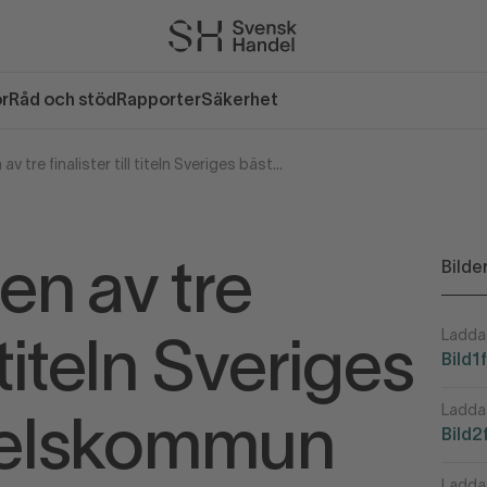
or
Råd och stöd
Rapporter
Säkerhet
Falkenberg en av tre finalister till titeln Sveriges bästa handelskommun
Bilde
en av tre
Ladda 
l titeln Sveriges
Bild1
Ladda 
delskommun
Bild2
Ladda 