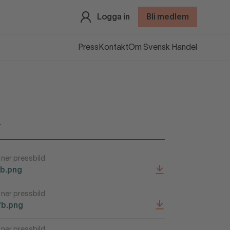
Logga in
Bli medlem
Press
Kontakt
Om Svensk Handel
r
ner pressbild
fb.png
ner pressbild
fb.png
ner pressbild