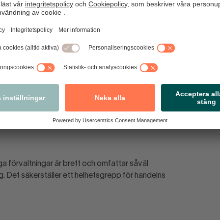
ndeln
ingslivsfrågor är samlat vilket bland annat innebär att
inns med i när detaljplaner och infrastrukturfrågor
med i stadsplaneringsprocesser.
lade per kommunområde och säkerställer att handelns
tadskärnan tas om hand. Kommunen har också arbetat med
 förvaltningar är brett och omfattar såväl
. Det säkerställer ett helhetsgrepp för handelns