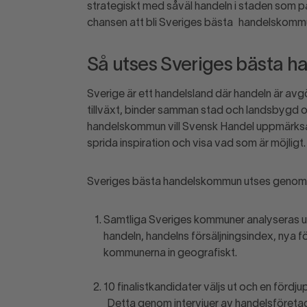
strategiskt med såväl handeln i staden som på 
chansen att bli Sveriges bästa handelskomm
Så utses Sveriges bästa
Sverige är ett handelsland där handeln är avg
tillväxt, binder samman stad och landsbygd o
handelskommun vill Svensk Handel uppmärksam
sprida inspiration och visa vad som är möjligt.
Sveriges bästa handelskommun utses genom en
Samtliga Sveriges kommuner analyseras uti
handeln, handelns försäljningsindex, nya f
kommunerna in geografiskt.
10 finalistkandidater väljs ut och en för
Detta genom intervjuer av handelsföret