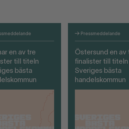
ssmeddelande
Pressmeddelande
ar en av tre
Östersund en av 
ister till titeln
finalister till titeln
iges bästa
Sveriges bästa
delskommun
handelskommun