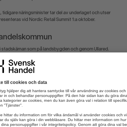
tidigare näringsminister tar del av underlaget och utser
 presenteras vid Nordic Retail Summit 1:a oktober.
 handelskommun
äl i stadskärnan som på landsbygden och genom Ullared.
sindex, (inflöde av konsumtion) och antal arbetstillfällen i
om återhämtat sig väl efter pandemin, och handeln såväl i
tiga arbetsgivare.
i hur de för en konstruktiv dialog med handelsföretag.
lkor är hög och det finns aktiva nätverk för