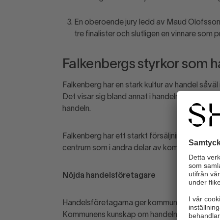
En oberoende jury ledd av Maud Olofsson, 
tre finalister och slutligen en vinnare som
Falkenbergs styrkor som
Falkenberg har en stark kultur av handel såv
Det visar sig bland annat i handelns försäljning
handeln.
Falkenberg har ett starkt försäljningsindex s
centrum som i andra delar av kommunen är vik
Nöjda handelsföretagare
Handelsföretagarna ger kommunen höga betyg 
Kommunens kunskap om handelns behov och vil