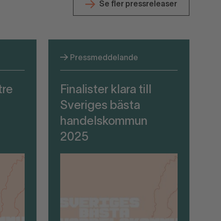
Se fler pressreleaser
Pressmeddelande
tre
Finalister klara till
Sveriges bästa
handelskommun
2025