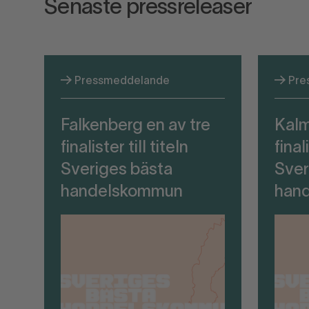
Senaste pressreleaser
Pressmeddelande
Pre
Falkenberg en av tre
Kalm
finalister till titeln
final
Sveriges bästa
Sver
handelskommun
han