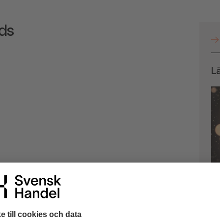
rds
L