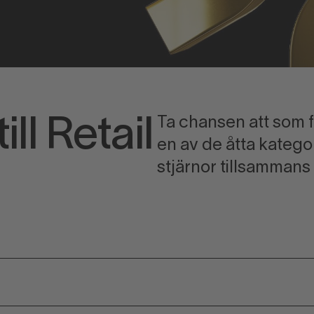
Ta chansen att som 
ill Retail
en av de åtta katego
stjärnor tillsamman