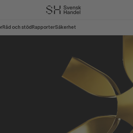
or
Råd och stöd
Rapporter
Säkerhet