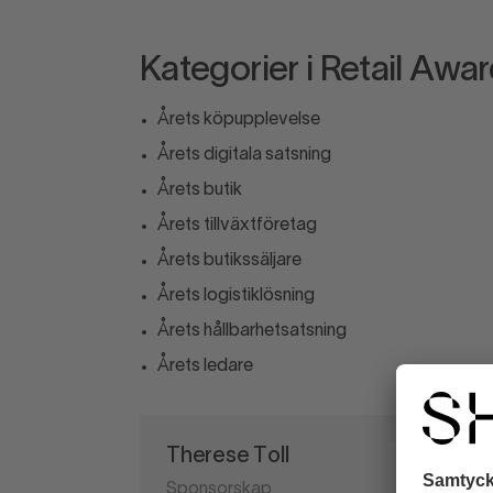
Kategorier i Retail Awa
Årets köpupplevelse
Årets digitala satsning
Årets butik
Årets tillväxtföretag
Årets butikssäljare
Årets logistiklösning
Årets hållbarhetsatsning
Årets ledare
Therese Toll
Sponsorskap