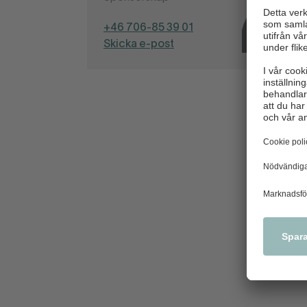
+46 706-85 39 01
Skicka e-post