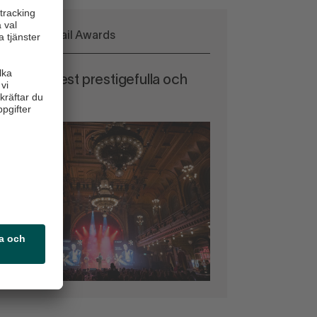
Allt om Retail Awards
ndelns mest prestigefulla och
stliga gala