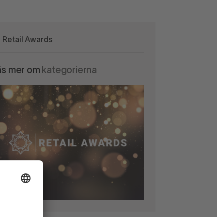
Retail Awards
äs mer om
kategorierna