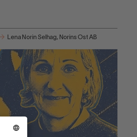
Lena Norin Selhag, Norins Ost AB