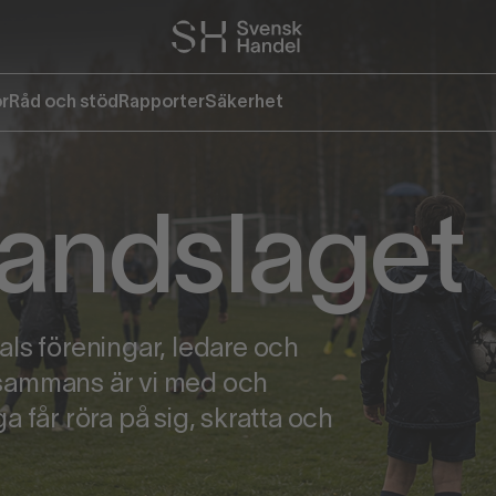
or
Råd och stöd
Rapporter
Säkerhet
andslaget
ls föreningar, ledare och
llsammans är vi med och
 får röra på sig, skratta och