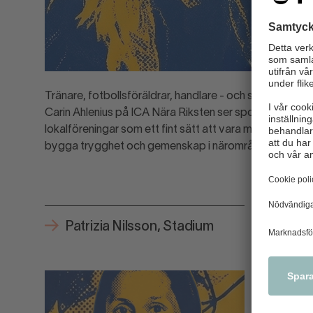
Tränare, fotbollsföräldrar, handlare - och sponsorer.
Carin Ahlenius på ICA Nära Riksten ser sponsringen av
lokalföreningar som ett fint sätt att vara med och
bygga trygghet och gemenskap i närområdet.
Patrizia Nilsson, Stadium
Magn