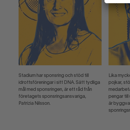
Stadium har sponsring och stöd till
Lika mycket
idrottsföreningar i sitt DNA. Sätt tydliga
pojkar, stö
mål med sponsringen, är ett råd från
medarbeta
företagets sponsringsansvariga,
pengar til
Patrizia Nilsson.
är byggva
sponrings