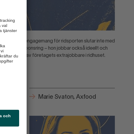
Lena Norins engagemang för ridsporten slutar inte med
ekonomisk sponsring – hon jobbar också ideellt och
hittar många av företagets extrajobbare i ridhuset.
xi Ica
Marie Svaton, Axfood