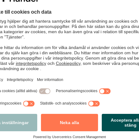
Med sponsorskap till över 50 föreningar är GeKås
plats i Handelslandslagets startelva given.
“Föreningslivet spelar en avgörande roll i samhället”,
säger GeKås vd Patrik Levin.
us Bark, Prevex
Tomas Emanuelz, Ma
Stormarknad Birsta