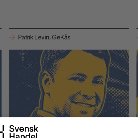
Patrik Levin, GeKås