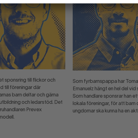
 sponsring till flickor och
Som fyrbarnspappa har Tom
d till föreningar där
Emanuelz hängt en hel del vid s
rnas barn deltar och gärna
Som handlare sponsrar han ett
l utbildning och ledarstöd. Det
lokala föreningar, för att barn
ruhandlaren Prevex
ungdomar ska kunna ha en aktiv
modell.