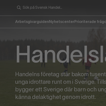
Arbetsgivarguiden
Nyhetscenter
Prioriterade fråg
Handelsl
Handelns företag står bakom tusenta
unga idrottare runt om i Sverige. Ti
bygger ett Sverige där barn och unga
känna delaktighet genom idrott.