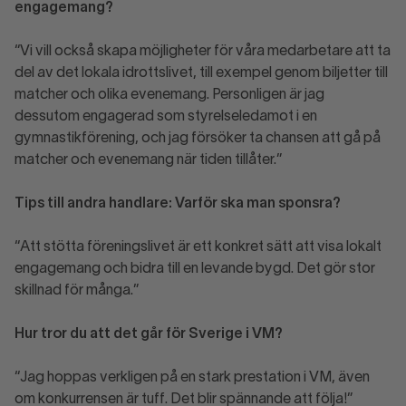
engagemang?
“Vi vill också skapa möjligheter för våra medarbetare att ta
del av det lokala idrottslivet, till exempel genom biljetter till
matcher och olika evenemang. Personligen är jag
dessutom engagerad som styrelseledamot i en
gymnastikförening, och jag försöker ta chansen att gå på
matcher och evenemang när tiden tillåter.”
Tips till andra handlare: Varför ska man sponsra?
“Att stötta föreningslivet är ett konkret sätt att visa lokalt
engagemang och bidra till en levande bygd. Det gör stor
skillnad för många.”
Hur tror du att det går för Sverige i VM?
“Jag hoppas verkligen på en stark prestation i VM, även
om konkurrensen är tuff. Det blir spännande att följa!”