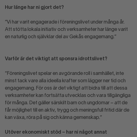
Hur länge har ni gjort det?
“Vi har varit engagerade i föreningslivet under många år.
Att stötta lokala initiativ och verksamheter har länge varit
en naturlig och självklar del av Gekås engagemang.”
Varför är det viktigt att sponsra idrottslivet?
“Föreningslivet spelar en avgörande roll i samhället, inte
minst tack vare alla ideella krafter som lägger ner tid och
engagemang. För oss är det viktigt att bidra till att dessa
verksamheter kan fortsätta utvecklas och vara tillgängliga
för många. Det gäller särskilt barn och ungdomar – att de
får möjlighet till en aktiv, trygg och meningsfull fritid där de
kan växa, röra på sig och känna gemenskap.”
Utöver ekonomiskt stöd – har ni något annat