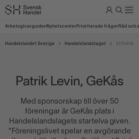
Arbetsgivarguiden
Nyhetscenter
Prioriterade frågor
Råd och 
Handelslandet Sverige
Handelslandslaget
#2 Patrik L
Patrik Levin, GeKås
Med sponsorskap till över 50
föreningar är GeKås plats i
Handelslandslagets startelva given.
“Föreningslivet spelar en avgörande