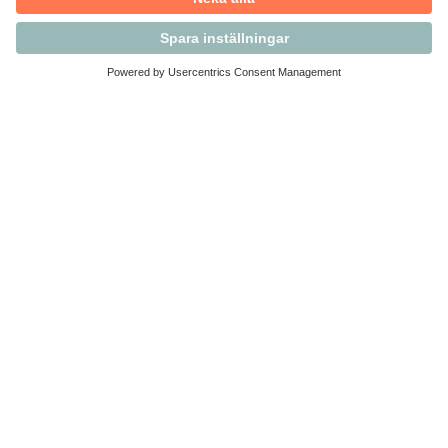
Kontakta Svensk Handel
Vi finns här för dig som medlem
Arbetsrätt och personalfrågor
Medlemskap
Affärsjuridik
Säkerhet och Varningslistan