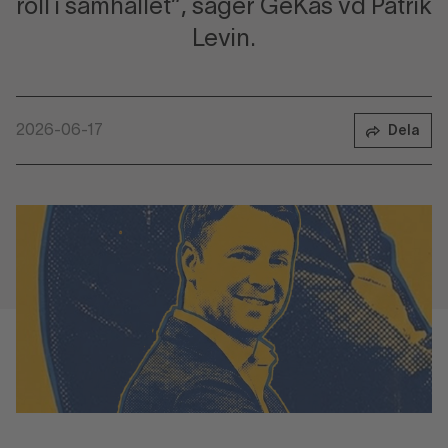
roll i samhället”, säger GeKås vd Patrik
Levin.
2026-06-17
Dela