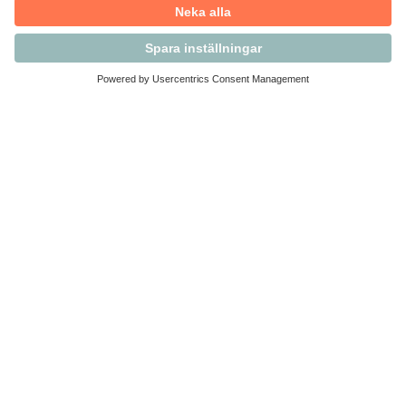
Kontakta Svensk Handel
Vi finns här för dig som medlem
Arbetsrätt och personalfrågor
Medlemskap
Affärsjuridik
Säkerhet och Varningslistan