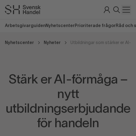
Arbetsgivarguiden
Nyhetscenter
Prioriterade frågor
Råd och 
Nyhetscenter
Nyheter
Utbildningar som stärker er AI-f
Stärk er AI-förmåga –
nytt
utbildningserbjudande
för handeln