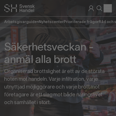
Arbetsgivarguiden
Nyhetscenter
Prioriterade frågor
Råd och 
Säkerhetsveckan -
anmäl alla brott
Organiserad brottslighet är ett av de största
hoten mot handeln. Varje infiltration, varje
utnyttjad möjliggörare och varje brott mot
företagare är ett slag mot både näringslivet
och samhället i stort.