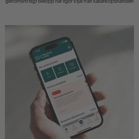
genomsnittligt belopp när ligor stjäl från sällanköpshandeln