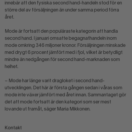
innebär att den fysiska second hand-handeln stod för en
större del av försäljningen än under samma period förra
året.
Mode är fortsatt den populäraste kategorin att handla
second hand. I januari omsatte begagnathandeln inom
mode omkring 346 miljoner kronor. Försäljningen minskade
med drygt 6 procent jämfört med i fjol, vilket är betydligt
mindre än nedgången för second hand-marknaden som
helhet.
– Mode har länge varit dragloket i second hand-
utvecklingen. Det här är första gången sedan i våras som
mode inte växer jämfört med året innan. Sammantaget gör
det att mode fortsatt är den kategori som ser mest
lovande ut framåt, säger Maria Mikkonen.
Kontakt