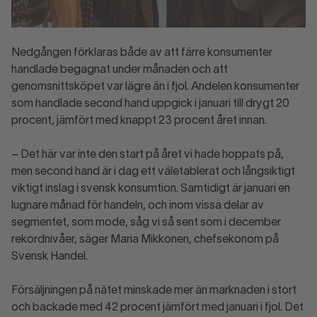
Nedgången förklaras både av att färre konsumenter
handlade begagnat under månaden och att
genomsnittsköpet var lägre än i fjol. Andelen konsumenter
som handlade second hand uppgick i januari till drygt 20
procent, jämfört med knappt 23 procent året innan.
– Det här var inte den start på året vi hade hoppats på,
men second hand är i dag ett väletablerat och långsiktigt
viktigt inslag i svensk konsumtion. Samtidigt är januari en
lugnare månad för handeln, och inom vissa delar av
segmentet, som mode, såg vi så sent som i december
rekordnivåer, säger Maria Mikkonen, chefsekonom på
Svensk Handel.
Försäljningen på nätet minskade mer än marknaden i stort
och backade med 42 procent jämfört med januari i fjol. Det