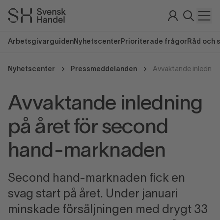
Arbetsgivarguiden
Nyhetscenter
Prioriterade frågor
Råd och 
Nyhetscenter
Pressmeddelanden
Avvaktande inledning
på året för second
hand-marknaden
Second hand-marknaden fick en
svag start på året. Under januari
minskade försäljningen med drygt 33