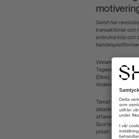
motiverin
Swish har revoluti
transaktioner och r
avbrutna köp och ö
handelsplattformar 
Vinnarna till D-Awa
Tagesson (grundare
(Ellos), Catrin Fol
Andersson (Svensk 
Temat för årets D-
delades i år ett spe
affärsmodellen och 
Sportswear i hård k
priset: