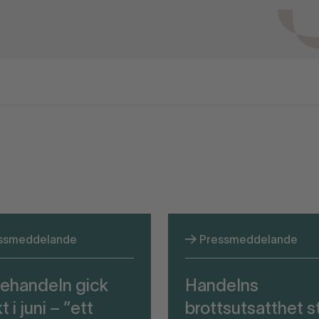
ssmeddelande
Pressmeddelande
ehandeln gick
Handelns
t i juni – ”ett
brottsutsatthet s