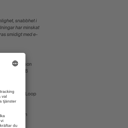
ighet, snabbhet i
lningar har minskat
ras smidigt med e-
de av Linn
L), Hans Olsson
andel), Arne B
änsten Impact Loop
hållbarhet i
ns av Houdini
portswear vann