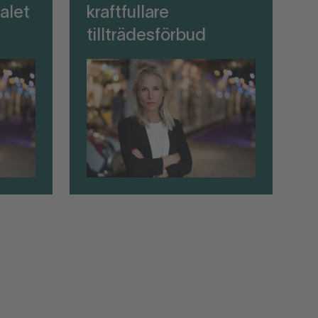
alet
kraftfullare
tillträdesförbud