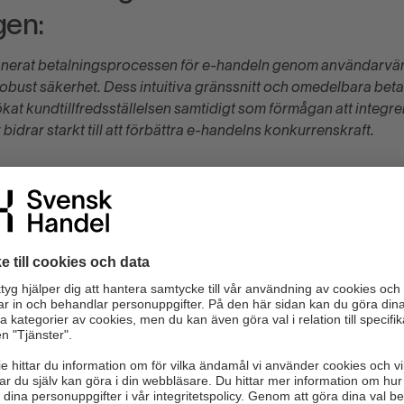
gen:
onerat betalningsprocessen för e-handeln genom användarvänl
obust säkerhet. Dess intuitiva gränssnitt och omedelbara beta
kat kundtillfredsställelsen samtidigt som förmågan att integre
bidrar starkt till att förbättra e-handelns konkurrenskraft.
rd Årets E-handel och Årets Leverantör utsåg av en jury beståen
 Babyshop), Paul Fischbein (RevolutionRace), Freddy Sobin (XX
kesson (Rexel), Joakim Eskilsson (Fd H&M), Sofia Larsen (Svensk H
Handel) och Per Ljungberg (Svensk Handel).
Congress var Innovation for Impact. I samarbete med nyhetstj
cialpris av D-Award ut till den retailer som tydligt implementerat 
som har impact som grundtanke och kärna i bolaget. Priset van
onkurrens med Beleco och Plick. Motiveringen till att Houdini S