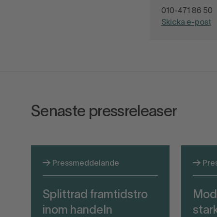
010-471 86 50
Skicka e-post
Senaste pressreleaser
Pressmeddelande
Pre
Splittrad framtidstro
Mod
inom handeln
stark