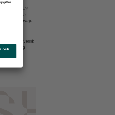
ker sig Houdini
 samhället och
t som passar varje
 Nikkarinen (Svensk
Per Ljungberg