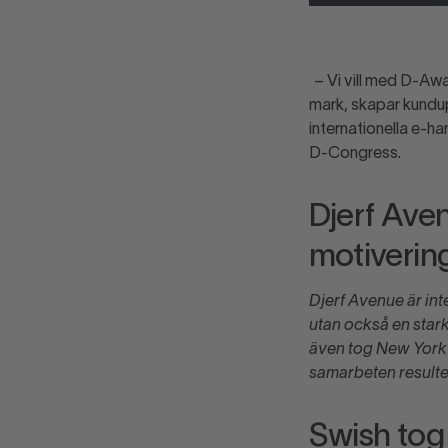
– Vi vill med D-Aw
mark, skapar kundu
internationella e-h
D-Congress.
Djerf Aven
motiverin
Djerf Avenue är in
utan också en stark
även tog New York 
samarbeten resulter
Swish tog