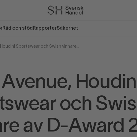
or
Råd och stöd
Rapporter
Säkerhet
Djerf Avenue, Houdini Sportswear och Swish vinnare av D-Award 2024!
f Avenue, Houdin
tswear och Swi
are av D-Award 