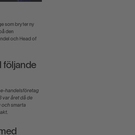
ge som bryter ny
 på den
andel och Head of
 följande
 e-handelsföretag
 var året då de
g och smarta
akt.
 med