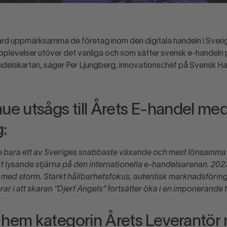
ard uppmärksamma de företag inom den digitala handeln i Sveri
pplevelser utöver det vanliga och som sätter svensk e-handeln
andelskartan, säger Per Ljungberg, innovationschef på Svensk H
ue utsågs till Årets E-handel med
g:
te bara ett av Sveriges snabbaste växande och mest lönsamma
t lysande stjärna på den internationella e-handelsarenan. 2023
med storm. Starkt hållbarhetsfokus, autentisk marknadsförin
ar i att skaran ”Djerf Angels” fortsätter öka i en imponerande t
 hem kategorin Årets Leverantör