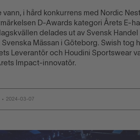
 vann, i hård konkurrens med Nordic Nes
tmärkelsen D-Awards kategori Årets E-h
agskvällen delades ut av Svensk Handel
Svenska Mässan i Göteborg. Swish tog he
ets Leverantör och Houdini Sportswear v
Årets Impact-innovatör.
e
2024-03-07
•