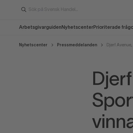
Arbetsgivarguiden
Nyhetscenter
Prioriterade fråg
Nyhetscenter
Pressmeddelanden
Djer
Spor
vinn