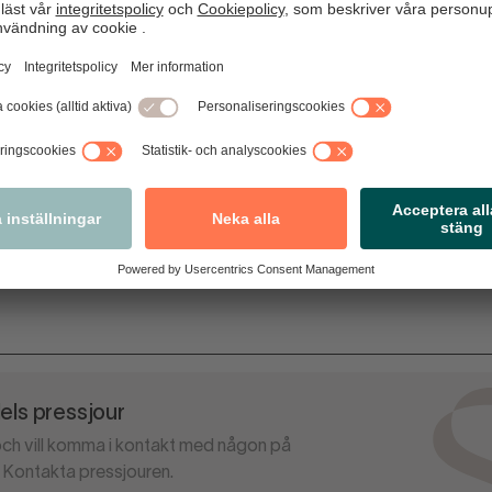
de arbete inom hållbara och tekniskt avancerade kläder utmär
ade engagemang för att bli en positiv och regenerativ kraft för
ni Circle samlar alla plagg på ett och samma ställe på det sät
 andra hand, hyra eller prenumerera.
udini Sportswear till Årets Impact-innovatör bestod av Magnus
ergman (Loop/Impact Loop), Josephine Darlington (ASTER) och 
ls pressjour
 och vill komma i kontakt med någon på
Kontakta pressjouren.