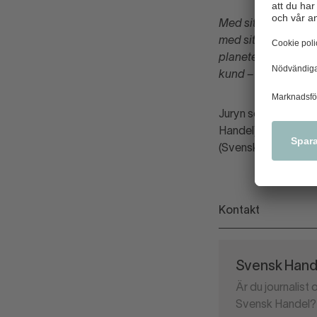
Med sitt banbrytan
med sitt oöverträff
planeten. Nya Houdi
kund – köpa nytt, i
Juryn som utsåg Ho
Handel), Camilla B
(Svensk Handel)
Kontakt
Svensk Hande
Är du journalist
Svensk Handel? 