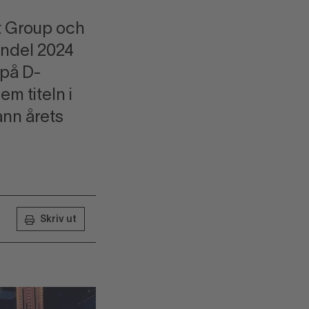
t Group och
andel 2024
 på D-
m titeln i
ann årets
Skriv ut