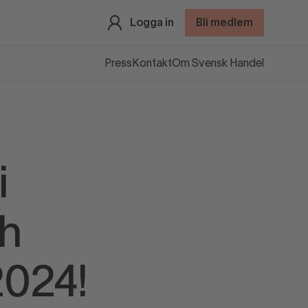
Logga in
Bli medlem
Press
Kontakt
Om Svensk Handel
i
sh
2024!