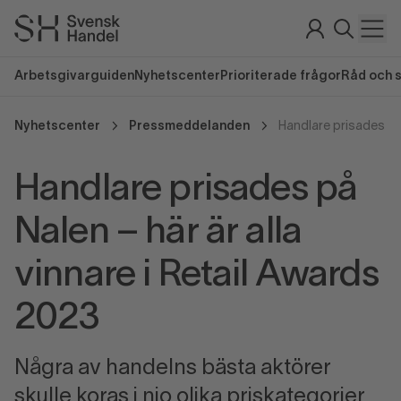
Arbetsgivarguiden
Nyhetscenter
Prioriterade frågor
Råd och 
Nyhetscenter
Pressmeddelanden
Handlare prisades på
Nalen – här är alla
vinnare i Retail Awards
2023
Några av handelns bästa aktörer
skulle koras i nio olika priskategorier