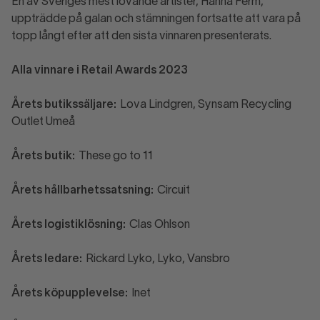
En av Sveriges mest lovande artister, Hanna Ferm,
uppträdde på galan och stämningen fortsatte att vara på
topp långt efter att den sista vinnaren presenterats.
Alla vinnare i Retail Awards 2023
Årets butikssäljare:
Lova Lindgren, Synsam Recycling
Outlet Umeå
Årets butik:
These go to 11
Årets hållbarhetssatsning:
Circuit
Årets logistiklösning:
Clas Ohlson
Årets ledare:
Rickard Lyko, Lyko, Vansbro
Årets köpupplevelse:
Inet