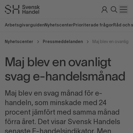
Arbetsgivarguiden
Nyhetscenter
Prioriterade frågor
Råd och 
Nyhetscenter
Pressmeddelanden
Maj blev en ovanlig
Maj blev en ovanligt
svag e-handelsmånad
Maj blev en svag månad för e-
handeln, som minskade med 24
procent jämfört med samma månad
förra året. Det visar Svensk Handels
senaste E-handelsindikator. Men