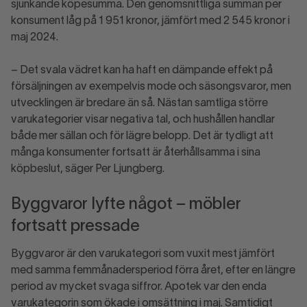
sjunkande köpesumma. Den genomsnittliga summan per
konsument låg på 1 951 kronor, jämfört med 2 545 kronor i
maj 2024.
– Det svala vädret kan ha haft en dämpande effekt på
försäljningen av exempelvis mode och säsongsvaror, men
utvecklingen är bredare än så. Nästan samtliga större
varukategorier visar negativa tal, och hushållen handlar
både mer sällan och för lägre belopp. Det är tydligt att
många konsumenter fortsatt är återhållsamma i sina
köpbeslut, säger Per Ljungberg.
Byggvaror lyfte något – möbler
fortsatt pressade
Byggvaror är den varukategori som vuxit mest jämfört
med samma femmånadersperiod förra året, efter en längre
period av mycket svaga siffror. Apotek var den enda
varukategorin som ökade i omsättning i maj. Samtidigt