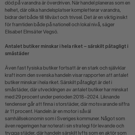
död på varandra är överdriven. När handel planeras som en
helhet, där olika handelsplatser kompletterar varandra,
bidrar det både till tillväxt och trivsel. Det är en viktig insikt
för framtiden både på nationell och lokal nivå, säger
Elisabet Elmsäter Vegsö.
Antalet butiker minskar i hela riket – särskilt påtagligt i
småstäder
Även fast fysiska butiker fortsatt är en stark och självklar
kraft inom den svenska handeln visar rapporten att antalet
butiker minskar i hela riket. Särskilt påtagligt är det i
småstäder, där utvecklingen av antalet butiker har minskat
med 29 procent under perioden 2018–2024. Liknande
tendenser går att finna i storstäder, där motsvarande siffra
är 11 procent. Handeln är en motor i såväl
samhällsekonomin som i Sveriges kommuner. Något som
även regeringen har noterat i sin strategi för levande och
trygga städer, där handeln särskilt lyfts som en aktör som