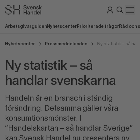
Arbetsgivarguiden
Nyhetscenter
Prioriterade frågor
Råd och 
Nyhetscenter
Pressmeddelanden
Ny statistik – så ha
Ny statistik – så
handlar svenskarna
Handeln är en bransch i ständig
förändring. Detsamma gäller våra
konsumtionsmönster. I
”Handelskartan – så handlar Sverige”
kan Svensk Handel nu presentera ny