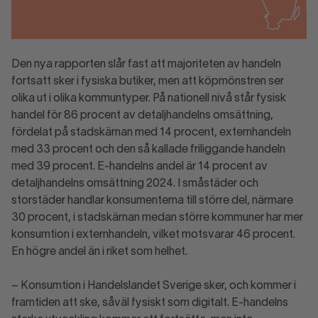
Den nya rapporten slår fast att majoriteten av handeln
fortsatt sker i fysiska butiker, men att köpmönstren ser
olika ut i olika kommuntyper. På nationell nivå står fysisk
handel för 86 procent av detaljhandelns omsättning,
fördelat på stadskärnan med 14 procent, externhandeln
med 33 procent och den så kallade friliggande handeln
med 39 procent. E-handelns andel är 14 procent av
detaljhandelns omsättning 2024. I småstäder och
storstäder handlar konsumenterna till större del, närmare
30 procent, i stadskärnan medan större kommuner har mer
konsumtion i externhandeln, vilket motsvarar 46 procent.
En högre andel än i riket som helhet.
– Konsumtion i Handelslandet Sverige sker, och kommer i
framtiden att ske, såväl fysiskt som digitalt. E-handelns