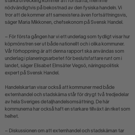
starka utveckling kommer att fortsätta, men inte
nödvändigtvis på bekostnad av den fysiska handeln. Vi
tror att de kommer att samexistera även fortsättningsvis,
säger Maria Mikkonen, chefsekonom på Svensk Handel.
– För första gången har vi ett underlag som tydligt visar hur
köpmönstren ser ut både nationellt och i olika kommuner.
Vår förhoppning är att denna rapport ska användas som
underlag i planeringsarbetet för beslutsfattare runt om i
landet, säger Elisabet Elmsäter Vegsö, näringspolitisk
expert på Svensk Handel.
Handelskartan visar också att kommuner med både
externhandel och stadskärna står för drygt två tredjedelar
av hela Sveriges detaljhandelsomsättning. De här
kommunerna har också haft en starkare tillväxt än riket som
helhet.
– Diskussionen om att externhandel och stadskärnan tar