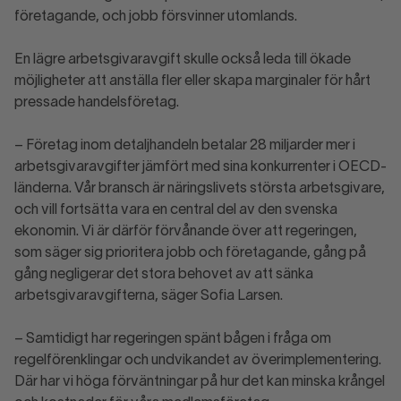
företagande, och jobb försvinner utomlands.
En lägre arbetsgivaravgift skulle också leda till ökade
möjligheter att anställa fler eller skapa marginaler för hårt
pressade handelsföretag.
– Företag inom detaljhandeln betalar 28 miljarder mer i
arbetsgivaravgifter jämfört med sina konkurrenter i OECD-
länderna. Vår bransch är näringslivets största arbetsgivare,
och vill fortsätta vara en central del av den svenska
ekonomin. Vi är därför förvånande över att regeringen,
som säger sig prioritera jobb och företagande, gång på
gång negligerar det stora behovet av att sänka
arbetsgivaravgifterna, säger Sofia Larsen.
– Samtidigt har regeringen spänt bågen i fråga om
regelförenklingar och undvikandet av överimplementering.
Där har vi höga förväntningar på hur det kan minska krångel