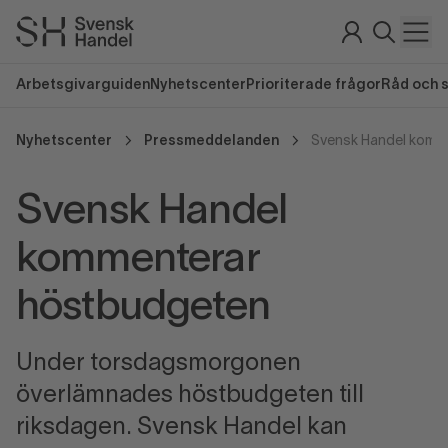
Arbetsgivarguiden
Nyhetscenter
Prioriterade frågor
Råd och 
Nyhetscenter
Pressmeddelanden
Svensk Handel komm
Svensk Handel
kommenterar
höstbudgeten
Under torsdagsmorgonen
överlämnades höstbudgeten till
riksdagen. Svensk Handel kan